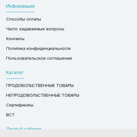
Информация
Р,СЫРНЫЙ ПРОДУКТ
РУКТЫ
Способы оплаты
АЙ
Часто задаваемые вопросы
КОЛАД, ШОКОЛАДНЫЕ БАТОНЧИКИ,
Контакты
ОКОЛАДНАЯ ПАСТА
Политика конфиденциальности
Пользовательское соглашение
Каталог
ПРОДОВОЛЬСТВЕННЫЕ ТОВАРЫ
НЕПРОДОВОЛЬСТВЕННЫЕ ТОВАРЫ
Сертификаты
ВСТ
Личный кабинет