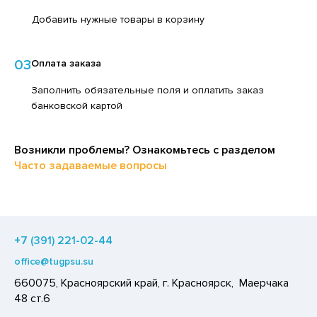
ЕДСТВА ДЛЯ УХОДА ЗА КОЖЕЙ РУК
ЕД
Добавить нужные товары в корзину
ЕДСТВА ДЛЯ УХОДА ЗА ПОЛОСТЬЮ РТА
ЛОКО ПИТЬЕВОЕ
ЕДСТВА ДЛЯ УХОДА ЗА ТЕЛОМ
03
Оплата заказа
ПИТКИ БЫСТРОГО ПРИГОТОВЛЕНИЯ
ЕДСТВА ЛИЧНОЙ ГИГИЕНЫ
Заполнить обязательные поля и оплатить заказ
ВОЩИ
банковской картой
РЕДСТВА МОЮЩИЕ,ЧИСТЯЩИЕ
ЧЕНЬЕ
АКСОФОННЫЕ КАРТЫ
ИПРАВЫ, ПРЯНОСТИ, СПЕЦИИ
Возникли проблемы? Ознакомьтесь с разделом
ОЗЯЙСТВЕННЫЕ ПРИНАДЛЕЖНОСТИ
ОДУКТЫ БЫСТРОГО ПРИГОТОВЛЕНИЯ
Часто задаваемые вопросы
ЛЕКТРОТОВАРЫ
РЯНИКИ
ХАР И САХАРОЗАМЕНИТЕЛИ
АДКИЕ ГАЗИРОВАННЫЕ НАПИТКИ
+7 (391) 221-02-44
ЛЬ, СОДА
office@tugpsu.su
660075, Красноярский край, г. Красноярск, Маерчака
ОУСЫ
48 ст.6
ХОФРУКТЫ, ОРЕХИ, ГРИБЫ