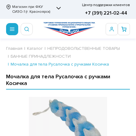
Центр поддержки клиентов
Магазин при ФКУ
СИЗО-1 (г. Красноярск)
+7 (391) 221-02-44
ПРОДОВОЛЬСТВЕННЫЕ ТОВАРЫ
НЕПРОДОВОЛЬСТВЕННЫЕ ТОВАРЫ
Сертификаты
Главная
Каталог
НЕПРОДОВОЛЬСТВЕННЫЕ ТОВАРЫ
БАННЫЕ ПРИНАДЛЕЖНОСТИ
ОТОВЫЕ ЗАМОРОЖЕННЫЕ ИЗДЕЛИЯ
АННЫЕ ПРИНАДЛЕЖНОСТИ
ртификаты
Мочалка для тела Русалочка с ручками Косичка
СКВИТНЫЕ ИЗДЕЛИЯ
РИТВЕННЫЕ ПРИНАДЛЕЖНОСТИ
ртификаты
Мочалка для тела Русалочка с ручками
Косичка
ФЛИ, ВАФЕЛЬНЫЕ ТОРТЫ
МАГА ТУАЛЕТНАЯ
ДА ПИТЬЕВАЯ, МИНЕРАЛЬНАЯ
МАЖНАЯ И ВАТНО-ГИГИЕНИЧЕСКАЯ ПРОДУКЦИЯ
ВАТЕЛЬНАЯ РЕЗИНКА
ЛЬ ДЛЯ ДУША
ФИР, ПАСТИЛА, МАРМЕЛАД
ЕЗОДОРАНТ
РАМЕЛЬ
НЦЕЛЯРСКИЕ ТОВАРЫ