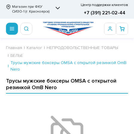
Центр поддержки клиентов
Магазин при ФКУ
СИЗО-1 (г. Красноярск)
+7 (391) 221-02-44
ПРОДОВОЛЬСТВЕННЫЕ ТОВАРЫ
НЕПРОДОВОЛЬСТВЕННЫЕ ТОВАРЫ
Сертификаты
Главная
Каталог
НЕПРОДОВОЛЬСТВЕННЫЕ ТОВАРЫ
БЕЛЬЕ
ОТОВЫЕ ЗАМОРОЖЕННЫЕ ИЗДЕЛИЯ
АННЫЕ ПРИНАДЛЕЖНОСТИ
ртификаты
Трусы мужские боксеры OMSA с открытой резинкой OmB
Nero
СКВИТНЫЕ ИЗДЕЛИЯ
РИТВЕННЫЕ ПРИНАДЛЕЖНОСТИ
ртификаты
Трусы мужские боксеры OMSA с открытой
ФЛИ, ВАФЕЛЬНЫЕ ТОРТЫ
МАГА ТУАЛЕТНАЯ
резинкой OmB Nero
ДА ПИТЬЕВАЯ, МИНЕРАЛЬНАЯ
МАЖНАЯ И ВАТНО-ГИГИЕНИЧЕСКАЯ ПРОДУКЦИЯ
ВАТЕЛЬНАЯ РЕЗИНКА
ЛЬ ДЛЯ ДУША
ФИР, ПАСТИЛА, МАРМЕЛАД
ЕЗОДОРАНТ
РАМЕЛЬ
НЦЕЛЯРСКИЕ ТОВАРЫ