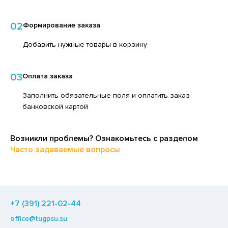
ЕДСТВА ДЛЯ УХОДА ЗА КОЖЕЙ РУК
ЕД
ЕДСТВА ДЛЯ УХОДА ЗА ПОЛОСТЬЮ РТА
02
Формирование заказа
ЛОКО ПИТЬЕВОЕ
ЕДСТВА ДЛЯ УХОДА ЗА ТЕЛОМ
Добавить нужные товары в корзину
ПИТКИ БЫСТРОГО ПРИГОТОВЛЕНИЯ
ЕДСТВА ЛИЧНОЙ ГИГИЕНЫ
ВОЩИ
03
Оплата заказа
РЕДСТВА МОЮЩИЕ,ЧИСТЯЩИЕ
ЧЕНЬЕ
АКСОФОННЫЕ КАРТЫ
Заполнить обязательные поля и оплатить заказ
ИПРАВЫ, ПРЯНОСТИ, СПЕЦИИ
банковской картой
ОЗЯЙСТВЕННЫЕ ПРИНАДЛЕЖНОСТИ
ОДУКТЫ БЫСТРОГО ПРИГОТОВЛЕНИЯ
ЛЕКТРОТОВАРЫ
РЯНИКИ
Возникли проблемы? Ознакомьтесь с разделом
Часто задаваемые вопросы
ХАР И САХАРОЗАМЕНИТЕЛИ
АДКИЕ ГАЗИРОВАННЫЕ НАПИТКИ
ЛЬ, СОДА
+7 (391) 221-02-44
ОУСЫ
office@tugpsu.su
ХОФРУКТЫ, ОРЕХИ, ГРИБЫ