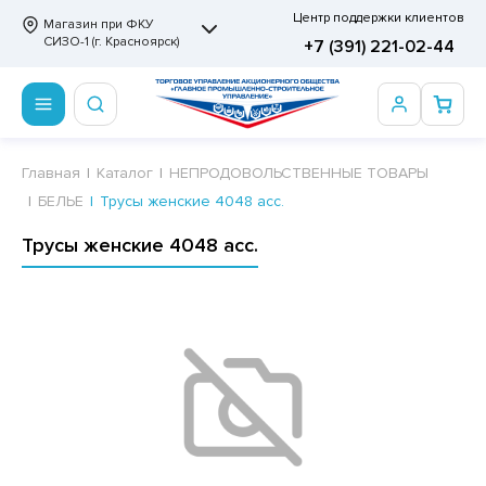
Центр поддержки клиентов
Магазин при ФКУ
СИЗО-1 (г. Красноярск)
+7 (391) 221-02-44
ПРОДОВОЛЬСТВЕННЫЕ ТОВАРЫ
НЕПРОДОВОЛЬСТВЕННЫЕ ТОВАРЫ
Сертификаты
Главная
Каталог
НЕПРОДОВОЛЬСТВЕННЫЕ ТОВАРЫ
БЕЛЬЕ
Трусы женские 4048 асс.
ОТОВЫЕ ЗАМОРОЖЕННЫЕ ИЗДЕЛИЯ
АННЫЕ ПРИНАДЛЕЖНОСТИ
ртификаты
Трусы женские 4048 асс.
СКВИТНЫЕ ИЗДЕЛИЯ
РИТВЕННЫЕ ПРИНАДЛЕЖНОСТИ
ртификаты
ФЛИ, ВАФЕЛЬНЫЕ ТОРТЫ
МАГА ТУАЛЕТНАЯ
ДА ПИТЬЕВАЯ, МИНЕРАЛЬНАЯ
МАЖНАЯ И ВАТНО-ГИГИЕНИЧЕСКАЯ ПРОДУКЦИЯ
ВАТЕЛЬНАЯ РЕЗИНКА
ЛЬ ДЛЯ ДУША
ФИР, ПАСТИЛА, МАРМЕЛАД
ЕЗОДОРАНТ
РАМЕЛЬ
НЦЕЛЯРСКИЕ ТОВАРЫ