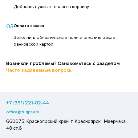
ЕДСТВА ДЛЯ УХОДА ЗА КОЖЕЙ НОГ
Добавить нужные товары в корзину
ЕД
ЕДСТВА ДЛЯ УХОДА ЗА КОЖЕЙ РУК
ЛОКО ПИТЬЕВОЕ
ЕДСТВА ДЛЯ УХОДА ЗА ПОЛОСТЬЮ РТА
03
Оплата заказа
ПИТКИ БЫСТРОГО ПРИГОТОВЛЕНИЯ
ЕДСТВА ДЛЯ УХОДА ЗА ТЕЛОМ
Заполнить обязательные поля и оплатить заказ
ВОЩИ
банковской картой
ЕДСТВА ЛИЧНОЙ ГИГИЕНЫ
ЧЕНЬЕ
РЕДСТВА МОЮЩИЕ,ЧИСТЯЩИЕ
ИПРАВЫ, ПРЯНОСТИ, СПЕЦИИ
Возникли проблемы? Ознакомьтесь с разделом
АКСОФОННЫЕ КАРТЫ
Часто задаваемые вопросы
ОДУКТЫ БЫСТРОГО ПРИГОТОВЛЕНИЯ
ОЗЯЙСТВЕННЫЕ ПРИНАДЛЕЖНОСТИ
РЯНИКИ
ЛЕКТРОТОВАРЫ
ХАР И САХАРОЗАМЕНИТЕЛИ
АДКИЕ ГАЗИРОВАННЫЕ НАПИТКИ
+7 (391) 221-02-44
office@tugpsu.su
ЭКОВАЯ ПРОДУКЦИЯ
660075, Красноярский край, г. Красноярск, Маерчака
ЛЬ, СОДА
48 ст.6
ОУСЫ