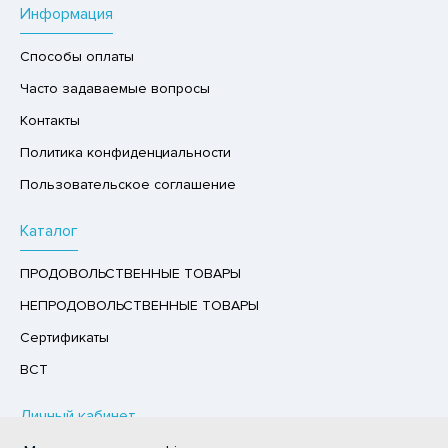
Информация
ХОФРУКТЫ, ОРЕХИ, ГРИБЫ
Р,СЫРНЫЙ ПРОДУКТ
Способы оплаты
РУКТЫ
Часто задаваемые вопросы
Контакты
АЙ
Политика конфиденциальности
КОЛАД, ШОКОЛАДНЫЕ БАТОНЧИКИ,
ОКОЛАДНАЯ ПАСТА
Пользовательское соглашение
Каталог
ПРОДОВОЛЬСТВЕННЫЕ ТОВАРЫ
НЕПРОДОВОЛЬСТВЕННЫЕ ТОВАРЫ
Сертификаты
ВСТ
Личный кабинет