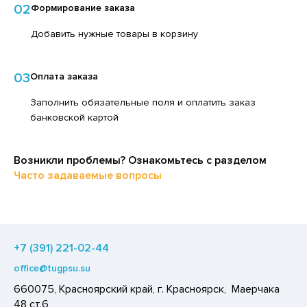
02
Формирование заказа
ЕДСТВА ДЛЯ УХОДА ЗА КОЖЕЙ НОГ
ЛОКО ПИТЬЕВОЕ
ЕДСТВА ДЛЯ УХОДА ЗА КОЖЕЙ РУК
Добавить нужные товары в корзину
ПИТКИ БЫСТРОГО ПРИГОТОВЛЕНИЯ
ЕДСТВА ДЛЯ УХОДА ЗА ПОЛОСТЬЮ РТА
ВОЩИ
03
Оплата заказа
ЕДСТВА ДЛЯ УХОДА ЗА ТЕЛОМ
ЧЕНЬЕ
Заполнить обязательные поля и оплатить заказ
ЕДСТВА ЛИЧНОЙ ГИГИЕНЫ
ИПРАВЫ, ПРЯНОСТИ, СПЕЦИИ
банковской картой
РЕДСТВА МОЮЩИЕ,ЧИСТЯЩИЕ
ОДУКТЫ БЫСТРОГО ПРИГОТОВЛЕНИЯ
АКСОФОННЫЕ КАРТЫ
РЯНИКИ
Возникли проблемы? Ознакомьтесь с разделом
ОЗЯЙСТВЕННЫЕ ПРИНАДЛЕЖНОСТИ
Часто задаваемые вопросы
ХАР И САХАРОЗАМЕНИТЕЛИ
ЛЕКТРОТОВАРЫ
АДКИЕ ГАЗИРОВАННЫЕ НАПИТКИ
ЛЬ, СОДА
+7 (391) 221-02-44
ОУСЫ
office@tugpsu.su
ХОФРУКТЫ, ОРЕХИ, ГРИБЫ
660075, Красноярский край, г. Красноярск, Маерчака
Р,СЫРНЫЙ ПРОДУКТ
48 ст.6