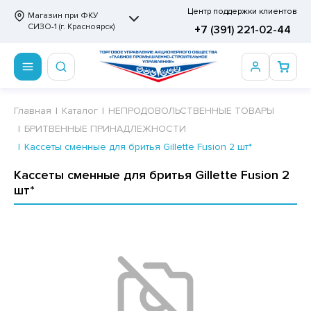
Центр поддержки клиентов
Магазин при ФКУ
СИЗО-1 (г. Красноярск)
+7 (391) 221-02-44
ПРОДОВОЛЬСТВЕННЫЕ ТОВАРЫ
НЕПРОДОВОЛЬСТВЕННЫЕ ТОВАРЫ
Сертификаты
Главная
Каталог
НЕПРОДОВОЛЬСТВЕННЫЕ ТОВАРЫ
БРИТВЕННЫЕ ПРИНАДЛЕЖНОСТИ
ОТОВЫЕ ЗАМОРОЖЕННЫЕ ИЗДЕЛИЯ
АННЫЕ ПРИНАДЛЕЖНОСТИ
ртификаты
Кассеты сменные для бритья Gillette Fusion 2 шт*
СКВИТНЫЕ ИЗДЕЛИЯ
РИТВЕННЫЕ ПРИНАДЛЕЖНОСТИ
ртификаты
Кассеты сменные для бритья Gillette Fusion 2
шт*
ФЛИ, ВАФЕЛЬНЫЕ ТОРТЫ
МАГА ТУАЛЕТНАЯ
ДА ПИТЬЕВАЯ, МИНЕРАЛЬНАЯ
МАЖНАЯ И ВАТНО-ГИГИЕНИЧЕСКАЯ ПРОДУКЦИЯ
ВАТЕЛЬНАЯ РЕЗИНКА
ЛЬ ДЛЯ ДУША
ФИР, ПАСТИЛА, МАРМЕЛАД
ЕЗОДОРАНТ
РАМЕЛЬ
НЦЕЛЯРСКИЕ ТОВАРЫ