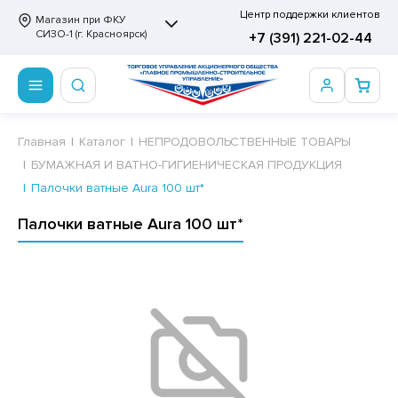
Центр поддержки клиентов
Магазин при ФКУ
СИЗО-1 (г. Красноярск)
+7 (391) 221-02-44
ПРОДОВОЛЬСТВЕННЫЕ ТОВАРЫ
НЕПРОДОВОЛЬСТВЕННЫЕ ТОВАРЫ
Сертификаты
Главная
Каталог
НЕПРОДОВОЛЬСТВЕННЫЕ ТОВАРЫ
БУМАЖНАЯ И ВАТНО-ГИГИЕНИЧЕСКАЯ ПРОДУКЦИЯ
ОТОВЫЕ ЗАМОРОЖЕННЫЕ ИЗДЕЛИЯ
АННЫЕ ПРИНАДЛЕЖНОСТИ
ртификаты
Палочки ватные Aura 100 шт*
СКВИТНЫЕ ИЗДЕЛИЯ
РИТВЕННЫЕ ПРИНАДЛЕЖНОСТИ
ртификаты
Палочки ватные Aura 100 шт*
ФЛИ, ВАФЕЛЬНЫЕ ТОРТЫ
МАГА ТУАЛЕТНАЯ
ДА ПИТЬЕВАЯ, МИНЕРАЛЬНАЯ
МАЖНАЯ И ВАТНО-ГИГИЕНИЧЕСКАЯ ПРОДУКЦИЯ
ВАТЕЛЬНАЯ РЕЗИНКА
ЛЬ ДЛЯ ДУША
ФИР, ПАСТИЛА, МАРМЕЛАД
ЕЗОДОРАНТ
РАМЕЛЬ
НЦЕЛЯРСКИЕ ТОВАРЫ