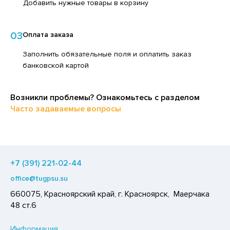
Добавить нужные товары в корзину
ЕДСТВА ДЛЯ УХОДА ЗА КОЖЕЙ РУК
ЕД
ЕДСТВА ДЛЯ УХОДА ЗА ПОЛОСТЬЮ РТА
ЛОКО ПИТЬЕВОЕ
03
Оплата заказа
ЕДСТВА ДЛЯ УХОДА ЗА ТЕЛОМ
ПИТКИ БЫСТРОГО ПРИГОТОВЛЕНИЯ
Заполнить обязательные поля и оплатить заказ
ЕДСТВА ЛИЧНОЙ ГИГИЕНЫ
банковской картой
ВОЩИ
РЕДСТВА МОЮЩИЕ,ЧИСТЯЩИЕ
ЧЕНЬЕ
АКСОФОННЫЕ КАРТЫ
Возникли проблемы? Ознакомьтесь с разделом
ИПРАВЫ, ПРЯНОСТИ, СПЕЦИИ
Часто задаваемые вопросы
ОЗЯЙСТВЕННЫЕ ПРИНАДЛЕЖНОСТИ
ОДУКТЫ БЫСТРОГО ПРИГОТОВЛЕНИЯ
ЛЕКТРОТОВАРЫ
РЯНИКИ
ХАР И САХАРОЗАМЕНИТЕЛИ
+7 (391) 221-02-44
АДКИЕ ГАЗИРОВАННЫЕ НАПИТКИ
office@tugpsu.su
ЛЬ, СОДА
660075, Красноярский край, г. Красноярск, Маерчака
48 ст.6
ОУСЫ
ХОФРУКТЫ, ОРЕХИ, ГРИБЫ
Информация