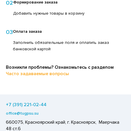
02
Формирование заказа
ЕДСТВА ДЛЯ УХОДА ЗА КОЖЕЙ НОГ
ЛОКО ПИТЬЕВОЕ
Добавить нужные товары в корзину
ЕДСТВА ДЛЯ УХОДА ЗА КОЖЕЙ РУК
ПИТКИ БЫСТРОГО ПРИГОТОВЛЕНИЯ
ЕДСТВА ДЛЯ УХОДА ЗА ПОЛОСТЬЮ РТА
ВОЩИ
03
Оплата заказа
ЕДСТВА ДЛЯ УХОДА ЗА ТЕЛОМ
ЧЕНЬЕ
Заполнить обязательные поля и оплатить заказ
ЕДСТВА ЛИЧНОЙ ГИГИЕНЫ
ИПРАВЫ, ПРЯНОСТИ, СПЕЦИИ
банковской картой
РЕДСТВА МОЮЩИЕ,ЧИСТЯЩИЕ
ОДУКТЫ БЫСТРОГО ПРИГОТОВЛЕНИЯ
АКСОФОННЫЕ КАРТЫ
Возникли проблемы? Ознакомьтесь с разделом
РЯНИКИ
Часто задаваемые вопросы
ОЗЯЙСТВЕННЫЕ ПРИНАДЛЕЖНОСТИ
ХАР И САХАРОЗАМЕНИТЕЛИ
ЛЕКТРОТОВАРЫ
АДКИЕ ГАЗИРОВАННЫЕ НАПИТКИ
ЛЬ, СОДА
+7 (391) 221-02-44
ОУСЫ
office@tugpsu.su
ХОФРУКТЫ, ОРЕХИ, ГРИБЫ
660075, Красноярский край, г. Красноярск, Маерчака
Р,СЫРНЫЙ ПРОДУКТ
48 ст.6