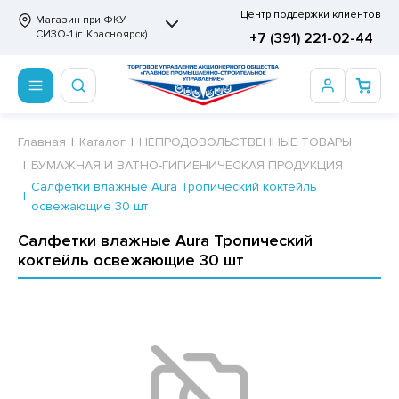
Центр поддержки клиентов
Магазин при ФКУ
СИЗО-1 (г. Красноярск)
+7 (391) 221-02-44
ПРОДОВОЛЬСТВЕННЫЕ ТОВАРЫ
НЕПРОДОВОЛЬСТВЕННЫЕ ТОВАРЫ
Сертификаты
Главная
Каталог
НЕПРОДОВОЛЬСТВЕННЫЕ ТОВАРЫ
БУМАЖНАЯ И ВАТНО-ГИГИЕНИЧЕСКАЯ ПРОДУКЦИЯ
ОТОВЫЕ ЗАМОРОЖЕННЫЕ ИЗДЕЛИЯ
АННЫЕ ПРИНАДЛЕЖНОСТИ
ртификаты
Салфетки влажные Aura Тропический коктейль
освежающие 30 шт
СКВИТНЫЕ ИЗДЕЛИЯ
РИТВЕННЫЕ ПРИНАДЛЕЖНОСТИ
ртификаты
Салфетки влажные Aura Тропический
ФЛИ, ВАФЕЛЬНЫЕ ТОРТЫ
МАГА ТУАЛЕТНАЯ
коктейль освежающие 30 шт
ДА ПИТЬЕВАЯ, МИНЕРАЛЬНАЯ
МАЖНАЯ И ВАТНО-ГИГИЕНИЧЕСКАЯ ПРОДУКЦИЯ
ВАТЕЛЬНАЯ РЕЗИНКА
ЛЬ ДЛЯ ДУША
ФИР, ПАСТИЛА, МАРМЕЛАД
ЕЗОДОРАНТ
РАМЕЛЬ
НЦЕЛЯРСКИЕ ТОВАРЫ