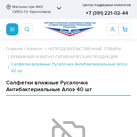
Центр поддержки клиентов
Магазин при ФКУ
СИЗО-1 (г. Красноярск)
+7 (391) 221-02-44
ПРОДОВОЛЬСТВЕННЫЕ ТОВАРЫ
НЕПРОДОВОЛЬСТВЕННЫЕ ТОВАРЫ
Сертификаты
Главная
Каталог
НЕПРОДОВОЛЬСТВЕННЫЕ ТОВАРЫ
БУМАЖНАЯ И ВАТНО-ГИГИЕНИЧЕСКАЯ ПРОДУКЦИЯ
ОТОВЫЕ ЗАМОРОЖЕННЫЕ ИЗДЕЛИЯ
АННЫЕ ПРИНАДЛЕЖНОСТИ
ртификаты
Салфетки влажные Русалочка Антибактериальные Алоэ
40 шт
СКВИТНЫЕ ИЗДЕЛИЯ
РИТВЕННЫЕ ПРИНАДЛЕЖНОСТИ
ртификаты
Салфетки влажные Русалочка
ФЛИ, ВАФЕЛЬНЫЕ ТОРТЫ
МАГА ТУАЛЕТНАЯ
Антибактериальные Алоэ 40 шт
ДА ПИТЬЕВАЯ, МИНЕРАЛЬНАЯ
МАЖНАЯ И ВАТНО-ГИГИЕНИЧЕСКАЯ ПРОДУКЦИЯ
ВАТЕЛЬНАЯ РЕЗИНКА
ЛЬ ДЛЯ ДУША
ФИР, ПАСТИЛА, МАРМЕЛАД
ЕЗОДОРАНТ
РАМЕЛЬ
НЦЕЛЯРСКИЕ ТОВАРЫ