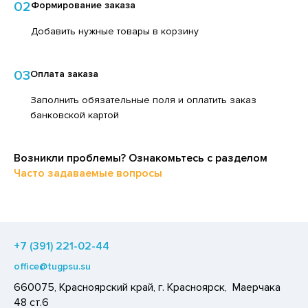
02
Формирование заказа
ЕДСТВА ДЛЯ УХОДА ЗА КОЖЕЙ РУК
ЕД
Добавить нужные товары в корзину
ЕДСТВА ДЛЯ УХОДА ЗА ПОЛОСТЬЮ РТА
ЛОКО ПИТЬЕВОЕ
ЕДСТВА ДЛЯ УХОДА ЗА ТЕЛОМ
ПИТКИ БЫСТРОГО ПРИГОТОВЛЕНИЯ
03
Оплата заказа
ЕДСТВА ЛИЧНОЙ ГИГИЕНЫ
ВОЩИ
Заполнить обязательные поля и оплатить заказ
РЕДСТВА МОЮЩИЕ,ЧИСТЯЩИЕ
ЧЕНЬЕ
банковской картой
АКСОФОННЫЕ КАРТЫ
ИПРАВЫ, ПРЯНОСТИ, СПЕЦИИ
ОЗЯЙСТВЕННЫЕ ПРИНАДЛЕЖНОСТИ
Возникли проблемы? Ознакомьтесь с разделом
ОДУКТЫ БЫСТРОГО ПРИГОТОВЛЕНИЯ
Часто задаваемые вопросы
ЛЕКТРОТОВАРЫ
РЯНИКИ
ХАР И САХАРОЗАМЕНИТЕЛИ
АДКИЕ ГАЗИРОВАННЫЕ НАПИТКИ
+7 (391) 221-02-44
ЛЬ, СОДА
office@tugpsu.su
ОУСЫ
660075, Красноярский край, г. Красноярск, Маерчака
ХОФРУКТЫ, ОРЕХИ, ГРИБЫ
48 ст.6