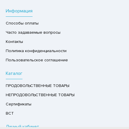
Р,СЫРНЫЙ ПРОДУКТ
Информация
РУКТЫ
Способы оплаты
АЙ
Часто задаваемые вопросы
КОЛАД, ШОКОЛАДНЫЕ БАТОНЧИКИ,
ОКОЛАДНАЯ ПАСТА
Контакты
Политика конфиденциальности
Пользовательское соглашение
Каталог
ПРОДОВОЛЬСТВЕННЫЕ ТОВАРЫ
НЕПРОДОВОЛЬСТВЕННЫЕ ТОВАРЫ
Сертификаты
ВСТ
Личный кабинет