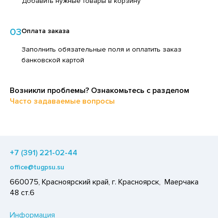
Добавить нужные товары в корзину
ЕДСТВА ДЛЯ УХОДА ЗА КОЖЕЙ НОГ
ЛОКО ПИТЬЕВОЕ
ЕДСТВА ДЛЯ УХОДА ЗА КОЖЕЙ РУК
ПИТКИ БЫСТРОГО ПРИГОТОВЛЕНИЯ
03
Оплата заказа
ЕДСТВА ДЛЯ УХОДА ЗА ПОЛОСТЬЮ РТА
ВОЩИ
Заполнить обязательные поля и оплатить заказ
ЕДСТВА ДЛЯ УХОДА ЗА ТЕЛОМ
банковской картой
ЧЕНЬЕ
ЕДСТВА ЛИЧНОЙ ГИГИЕНЫ
ИПРАВЫ, ПРЯНОСТИ, СПЕЦИИ
РЕДСТВА МОЮЩИЕ,ЧИСТЯЩИЕ
Возникли проблемы? Ознакомьтесь с разделом
ОДУКТЫ БЫСТРОГО ПРИГОТОВЛЕНИЯ
Часто задаваемые вопросы
АКСОФОННЫЕ КАРТЫ
РЯНИКИ
ОЗЯЙСТВЕННЫЕ ПРИНАДЛЕЖНОСТИ
ХАР И САХАРОЗАМЕНИТЕЛИ
ЛЕКТРОТОВАРЫ
АДКИЕ ГАЗИРОВАННЫЕ НАПИТКИ
+7 (391) 221-02-44
ЛЬ, СОДА
office@tugpsu.su
ОУСЫ
660075, Красноярский край, г. Красноярск, Маерчака
48 ст.6
ХОФРУКТЫ, ОРЕХИ, ГРИБЫ
Р,СЫРНЫЙ ПРОДУКТ
Информация