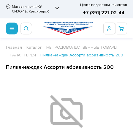
Центр поддержки клиентов
Магазин при ФКУ
СИЗО-1 (г. Красноярск)
+7 (391) 221-02-44
ПРОДОВОЛЬСТВЕННЫЕ ТОВАРЫ
НЕПРОДОВОЛЬСТВЕННЫЕ ТОВАРЫ
Сертификаты
Главная
Каталог
НЕПРОДОВОЛЬСТВЕННЫЕ ТОВАРЫ
ГАЛАНТЕРЕЯ
Пилка-наждак Ассорти абразивность 200
ОТОВЫЕ ЗАМОРОЖЕННЫЕ ИЗДЕЛИЯ
АННЫЕ ПРИНАДЛЕЖНОСТИ
ртификаты
Пилка-наждак Ассорти абразивность 200
СКВИТНЫЕ ИЗДЕЛИЯ
РИТВЕННЫЕ ПРИНАДЛЕЖНОСТИ
ртификаты
ФЛИ, ВАФЕЛЬНЫЕ ТОРТЫ
МАГА ТУАЛЕТНАЯ
ДА ПИТЬЕВАЯ, МИНЕРАЛЬНАЯ
МАЖНАЯ И ВАТНО-ГИГИЕНИЧЕСКАЯ ПРОДУКЦИЯ
ВАТЕЛЬНАЯ РЕЗИНКА
ЛЬ ДЛЯ ДУША
ФИР, ПАСТИЛА, МАРМЕЛАД
ЕЗОДОРАНТ
РАМЕЛЬ
НЦЕЛЯРСКИЕ ТОВАРЫ