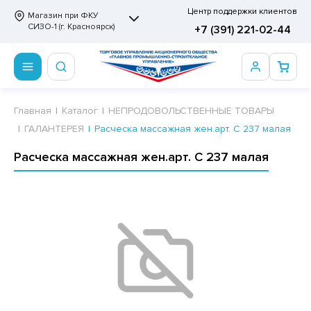
Центр поддержки клиентов
Магазин при ФКУ
СИЗО-1 (г. Красноярск)
+7 (391) 221-02-44
ПРОДОВОЛЬСТВЕННЫЕ ТОВАРЫ
НЕПРОДОВОЛЬСТВЕННЫЕ ТОВАРЫ
Сертификаты
Главная
Каталог
НЕПРОДОВОЛЬСТВЕННЫЕ ТОВАРЫ
ГАЛАНТЕРЕЯ
Расческа массажная жен.арт. С 237 малая
ОТОВЫЕ ЗАМОРОЖЕННЫЕ ИЗДЕЛИЯ
АННЫЕ ПРИНАДЛЕЖНОСТИ
ртификаты
Расческа массажная жен.арт. С 237 малая
СКВИТНЫЕ ИЗДЕЛИЯ
РИТВЕННЫЕ ПРИНАДЛЕЖНОСТИ
ртификаты
ФЛИ, ВАФЕЛЬНЫЕ ТОРТЫ
МАГА ТУАЛЕТНАЯ
ДА ПИТЬЕВАЯ, МИНЕРАЛЬНАЯ
МАЖНАЯ И ВАТНО-ГИГИЕНИЧЕСКАЯ ПРОДУКЦИЯ
ВАТЕЛЬНАЯ РЕЗИНКА
ЛЬ ДЛЯ ДУША
ФИР, ПАСТИЛА, МАРМЕЛАД
ЕЗОДОРАНТ
РАМЕЛЬ
НЦЕЛЯРСКИЕ ТОВАРЫ