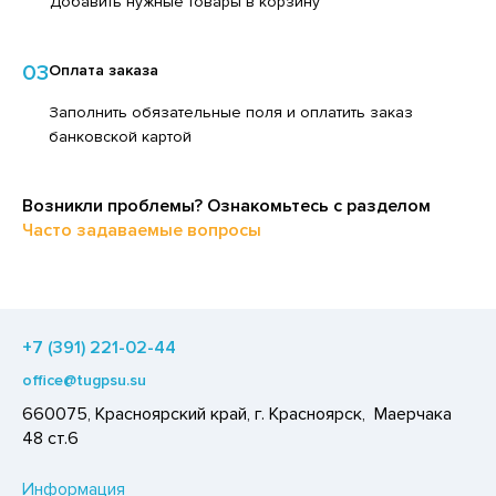
Добавить нужные товары в корзину
ЕДСТВА ДЛЯ УХОДА ЗА КОЖЕЙ НОГ
ЛОКО ПИТЬЕВОЕ
ЕДСТВА ДЛЯ УХОДА ЗА КОЖЕЙ РУК
ПИТКИ БЫСТРОГО ПРИГОТОВЛЕНИЯ
03
Оплата заказа
ЕДСТВА ДЛЯ УХОДА ЗА ПОЛОСТЬЮ РТА
ВОЩИ
Заполнить обязательные поля и оплатить заказ
ЕДСТВА ДЛЯ УХОДА ЗА ТЕЛОМ
банковской картой
ЧЕНЬЕ
ЕДСТВА ЛИЧНОЙ ГИГИЕНЫ
ИПРАВЫ, ПРЯНОСТИ, СПЕЦИИ
РЕДСТВА МОЮЩИЕ,ЧИСТЯЩИЕ
Возникли проблемы? Ознакомьтесь с разделом
ОДУКТЫ БЫСТРОГО ПРИГОТОВЛЕНИЯ
Часто задаваемые вопросы
АКСОФОННЫЕ КАРТЫ
РЯНИКИ
ОЗЯЙСТВЕННЫЕ ПРИНАДЛЕЖНОСТИ
ХАР И САХАРОЗАМЕНИТЕЛИ
ЛЕКТРОТОВАРЫ
АДКИЕ ГАЗИРОВАННЫЕ НАПИТКИ
+7 (391) 221-02-44
ЛЬ, СОДА
office@tugpsu.su
ОУСЫ
660075, Красноярский край, г. Красноярск, Маерчака
48 ст.6
ХОФРУКТЫ, ОРЕХИ, ГРИБЫ
Р,СЫРНЫЙ ПРОДУКТ
Информация