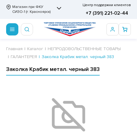
Центр поддержки клиентов
Магазин при ФКУ
СИЗО-1 (г. Красноярск)
+7 (391) 221-02-44
ПРОДОВОЛЬСТВЕННЫЕ ТОВАРЫ
НЕПРОДОВОЛЬСТВЕННЫЕ ТОВАРЫ
Сертификаты
Главная
Каталог
НЕПРОДОВОЛЬСТВЕННЫЕ ТОВАРЫ
ГАЛАНТЕРЕЯ
Заколка Крабик метал. черный 383
ОТОВЫЕ ЗАМОРОЖЕННЫЕ ИЗДЕЛИЯ
АННЫЕ ПРИНАДЛЕЖНОСТИ
ртификаты
Заколка Крабик метал. черный 383
СКВИТНЫЕ ИЗДЕЛИЯ
РИТВЕННЫЕ ПРИНАДЛЕЖНОСТИ
ртификаты
ФЛИ, ВАФЕЛЬНЫЕ ТОРТЫ
МАГА ТУАЛЕТНАЯ
ДА ПИТЬЕВАЯ, МИНЕРАЛЬНАЯ
МАЖНАЯ И ВАТНО-ГИГИЕНИЧЕСКАЯ ПРОДУКЦИЯ
ВАТЕЛЬНАЯ РЕЗИНКА
ЛЬ ДЛЯ ДУША
ФИР, ПАСТИЛА, МАРМЕЛАД
ЕЗОДОРАНТ
РАМЕЛЬ
НЦЕЛЯРСКИЕ ТОВАРЫ