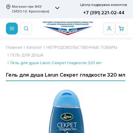
Центр поддержки клиентов
Магазин при ФКУ
СИЗО-1 (г. Красноярск)
+7 (391) 221-02-44
ПРОДОВОЛЬСТВЕННЫЕ ТОВАРЫ
НЕПРОДОВОЛЬСТВЕННЫЕ ТОВАРЫ
Сертификаты
Главная
Каталог
НЕПРОДОВОЛЬСТВЕННЫЕ ТОВАРЫ
ГЕЛЬ ДЛЯ ДУША
ОТОВЫЕ ЗАМОРОЖЕННЫЕ ИЗДЕЛИЯ
АННЫЕ ПРИНАДЛЕЖНОСТИ
ртификаты
Гель для душа Larun Cекрет гладкости 320 мл
СКВИТНЫЕ ИЗДЕЛИЯ
РИТВЕННЫЕ ПРИНАДЛЕЖНОСТИ
ртификаты
Гель для душа Larun Cекрет гладкости 320 мл
ФЛИ, ВАФЕЛЬНЫЕ ТОРТЫ
МАГА ТУАЛЕТНАЯ
ДА ПИТЬЕВАЯ, МИНЕРАЛЬНАЯ
МАЖНАЯ И ВАТНО-ГИГИЕНИЧЕСКАЯ ПРОДУКЦИЯ
ВАТЕЛЬНАЯ РЕЗИНКА
ЛЬ ДЛЯ ДУША
ФИР, ПАСТИЛА, МАРМЕЛАД
ЕЗОДОРАНТ
РАМЕЛЬ
НЦЕЛЯРСКИЕ ТОВАРЫ