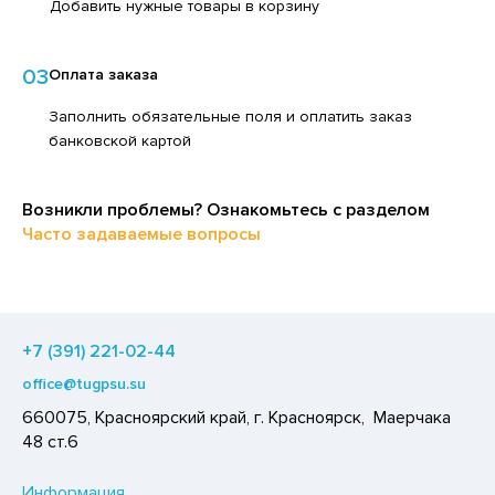
Добавить нужные товары в корзину
ЕДСТВА ДЛЯ УХОДА ЗА КОЖЕЙ РУК
ЕД
ЕДСТВА ДЛЯ УХОДА ЗА ПОЛОСТЬЮ РТА
ЛОКО ПИТЬЕВОЕ
03
Оплата заказа
ЕДСТВА ДЛЯ УХОДА ЗА ТЕЛОМ
ПИТКИ БЫСТРОГО ПРИГОТОВЛЕНИЯ
Заполнить обязательные поля и оплатить заказ
ЕДСТВА ЛИЧНОЙ ГИГИЕНЫ
банковской картой
ВОЩИ
РЕДСТВА МОЮЩИЕ,ЧИСТЯЩИЕ
ЧЕНЬЕ
АКСОФОННЫЕ КАРТЫ
Возникли проблемы? Ознакомьтесь с разделом
ИПРАВЫ, ПРЯНОСТИ, СПЕЦИИ
Часто задаваемые вопросы
ОЗЯЙСТВЕННЫЕ ПРИНАДЛЕЖНОСТИ
ОДУКТЫ БЫСТРОГО ПРИГОТОВЛЕНИЯ
ЛЕКТРОТОВАРЫ
РЯНИКИ
ХАР И САХАРОЗАМЕНИТЕЛИ
+7 (391) 221-02-44
АДКИЕ ГАЗИРОВАННЫЕ НАПИТКИ
office@tugpsu.su
ЛЬ, СОДА
660075, Красноярский край, г. Красноярск, Маерчака
48 ст.6
ОУСЫ
ХОФРУКТЫ, ОРЕХИ, ГРИБЫ
Информация