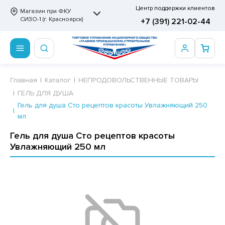
Центр поддержки клиентов
Магазин при ФКУ
СИЗО-1 (г. Красноярск)
+7 (391) 221-02-44
ПРОДОВОЛЬСТВЕННЫЕ ТОВАРЫ
НЕПРОДОВОЛЬСТВЕННЫЕ ТОВАРЫ
Сертификаты
Главная
Каталог
НЕПРОДОВОЛЬСТВЕННЫЕ ТОВАРЫ
ГЕЛЬ ДЛЯ ДУША
ОТОВЫЕ ЗАМОРОЖЕННЫЕ ИЗДЕЛИЯ
АННЫЕ ПРИНАДЛЕЖНОСТИ
ртификаты
Гель для душа Сто рецептов красоты Увлажняющий 250
мл
СКВИТНЫЕ ИЗДЕЛИЯ
РИТВЕННЫЕ ПРИНАДЛЕЖНОСТИ
ртификаты
Гель для душа Сто рецептов красоты
ФЛИ, ВАФЕЛЬНЫЕ ТОРТЫ
МАГА ТУАЛЕТНАЯ
Увлажняющий 250 мл
ДА ПИТЬЕВАЯ, МИНЕРАЛЬНАЯ
МАЖНАЯ И ВАТНО-ГИГИЕНИЧЕСКАЯ ПРОДУКЦИЯ
ВАТЕЛЬНАЯ РЕЗИНКА
ЛЬ ДЛЯ ДУША
ФИР, ПАСТИЛА, МАРМЕЛАД
ЕЗОДОРАНТ
РАМЕЛЬ
НЦЕЛЯРСКИЕ ТОВАРЫ