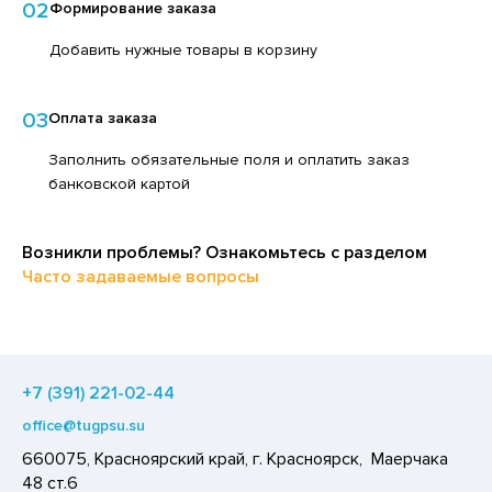
02
Формирование заказа
ЕДСТВА ДЛЯ УХОДА ЗА КОЖЕЙ НОГ
ЛОКО ПИТЬЕВОЕ
Добавить нужные товары в корзину
ЕДСТВА ДЛЯ УХОДА ЗА КОЖЕЙ РУК
ПИТКИ БЫСТРОГО ПРИГОТОВЛЕНИЯ
ЕДСТВА ДЛЯ УХОДА ЗА ПОЛОСТЬЮ РТА
ВОЩИ
03
Оплата заказа
ЕДСТВА ДЛЯ УХОДА ЗА ТЕЛОМ
ЧЕНЬЕ
Заполнить обязательные поля и оплатить заказ
ЕДСТВА ЛИЧНОЙ ГИГИЕНЫ
ИПРАВЫ, ПРЯНОСТИ, СПЕЦИИ
банковской картой
РЕДСТВА МОЮЩИЕ,ЧИСТЯЩИЕ
ОДУКТЫ БЫСТРОГО ПРИГОТОВЛЕНИЯ
АКСОФОННЫЕ КАРТЫ
Возникли проблемы? Ознакомьтесь с разделом
РЯНИКИ
Часто задаваемые вопросы
ОЗЯЙСТВЕННЫЕ ПРИНАДЛЕЖНОСТИ
ХАР И САХАРОЗАМЕНИТЕЛИ
ЛЕКТРОТОВАРЫ
АДКИЕ ГАЗИРОВАННЫЕ НАПИТКИ
ЛЬ, СОДА
+7 (391) 221-02-44
ОУСЫ
office@tugpsu.su
ХОФРУКТЫ, ОРЕХИ, ГРИБЫ
660075, Красноярский край, г. Красноярск, Маерчака
Р,СЫРНЫЙ ПРОДУКТ
48 ст.6