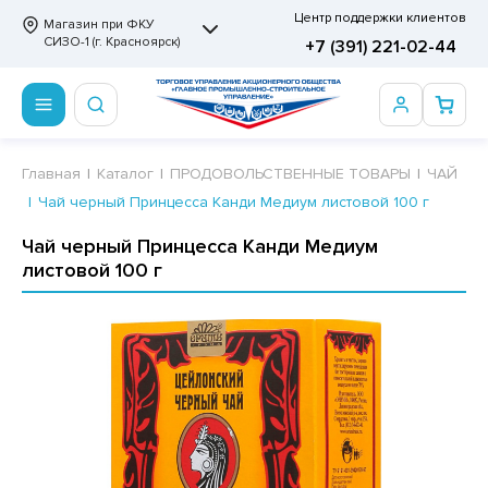
Центр поддержки клиентов
Магазин при ФКУ
СИЗО-1 (г. Красноярск)
+7 (391) 221-02-44
ПРОДОВОЛЬСТВЕННЫЕ ТОВАРЫ
НЕПРОДОВОЛЬСТВЕННЫЕ ТОВАРЫ
Сертификаты
Главная
Каталог
ПРОДОВОЛЬСТВЕННЫЕ ТОВАРЫ
ЧАЙ
Чай черный Принцесса Канди Медиум листовой 100 г
ОТОВЫЕ ЗАМОРОЖЕННЫЕ ИЗДЕЛИЯ
АННЫЕ ПРИНАДЛЕЖНОСТИ
ртификаты
Чай черный Принцесса Канди Медиум
СКВИТНЫЕ ИЗДЕЛИЯ
РИТВЕННЫЕ ПРИНАДЛЕЖНОСТИ
ртификаты
листовой 100 г
ФЛИ, ВАФЕЛЬНЫЕ ТОРТЫ
МАГА ТУАЛЕТНАЯ
ДА ПИТЬЕВАЯ, МИНЕРАЛЬНАЯ
МАЖНАЯ И ВАТНО-ГИГИЕНИЧЕСКАЯ ПРОДУКЦИЯ
ВАТЕЛЬНАЯ РЕЗИНКА
ЛЬ ДЛЯ ДУША
ФИР, ПАСТИЛА, МАРМЕЛАД
ЕЗОДОРАНТ
РАМЕЛЬ
НЦЕЛЯРСКИЕ ТОВАРЫ