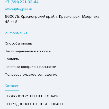
+7 (391) 221-02-44
ЕДСТВА ДЛЯ УХОДА ЗА КОЖЕЙ РУК
ЕД
office@tugpsu.su
ЕДСТВА ДЛЯ УХОДА ЗА ПОЛОСТЬЮ РТА
ЛОКО ПИТЬЕВОЕ
660075, Красноярский край, г. Красноярск, Маерчака
ЕДСТВА ДЛЯ УХОДА ЗА ТЕЛОМ
48 ст.6
ПИТКИ БЫСТРОГО ПРИГОТОВЛЕНИЯ
ЕДСТВА ЛИЧНОЙ ГИГИЕНЫ
ВОЩИ
Информация
РЕДСТВА МОЮЩИЕ,ЧИСТЯЩИЕ
ЧЕНЬЕ
Способы оплаты
АКСОФОННЫЕ КАРТЫ
ИПРАВЫ, ПРЯНОСТИ, СПЕЦИИ
Часто задаваемые вопросы
ОЗЯЙСТВЕННЫЕ ПРИНАДЛЕЖНОСТИ
ОДУКТЫ БЫСТРОГО ПРИГОТОВЛЕНИЯ
Контакты
ЛЕКТРОТОВАРЫ
РЯНИКИ
Политика конфиденциальности
ХАР И САХАРОЗАМЕНИТЕЛИ
Пользовательское соглашение
АДКИЕ ГАЗИРОВАННЫЕ НАПИТКИ
Каталог
ЛЬ, СОДА
ПРОДОВОЛЬСТВЕННЫЕ ТОВАРЫ
ОУСЫ
НЕПРОДОВОЛЬСТВЕННЫЕ ТОВАРЫ
ХОФРУКТЫ, ОРЕХИ, ГРИБЫ