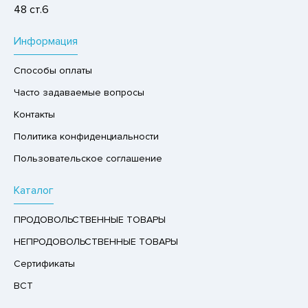
48 ст.6
Р,СЫРНЫЙ ПРОДУКТ
РУКТЫ
Информация
АЙ
Способы оплаты
КОЛАД, ШОКОЛАДНЫЕ БАТОНЧИКИ,
Часто задаваемые вопросы
ОКОЛАДНАЯ ПАСТА
Контакты
Политика конфиденциальности
Пользовательское соглашение
Каталог
ПРОДОВОЛЬСТВЕННЫЕ ТОВАРЫ
НЕПРОДОВОЛЬСТВЕННЫЕ ТОВАРЫ
Сертификаты
ВСТ