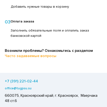
ЕДСТВА ДЛЯ УХОДА ЗА КОЖЕЙ НОГ
ЕД
Добавить нужные товары в корзину
ЕДСТВА ДЛЯ УХОДА ЗА КОЖЕЙ РУК
ЛОКО ПИТЬЕВОЕ
ЕДСТВА ДЛЯ УХОДА ЗА ПОЛОСТЬЮ РТА
03
Оплата заказа
ПИТКИ БЫСТРОГО ПРИГОТОВЛЕНИЯ
ЕДСТВА ДЛЯ УХОДА ЗА ТЕЛОМ
Заполнить обязательные поля и оплатить заказ
ВОЩИ
банковской картой
ЕДСТВА ЛИЧНОЙ ГИГИЕНЫ
ЧЕНЬЕ
РЕДСТВА МОЮЩИЕ,ЧИСТЯЩИЕ
ИПРАВЫ, ПРЯНОСТИ, СПЕЦИИ
Возникли проблемы? Ознакомьтесь с разделом
АКСОФОННЫЕ КАРТЫ
ОДУКТЫ БЫСТРОГО ПРИГОТОВЛЕНИЯ
Часто задаваемые вопросы
ОЗЯЙСТВЕННЫЕ ПРИНАДЛЕЖНОСТИ
РЯНИКИ
ЛЕКТРОТОВАРЫ
ХАР И САХАРОЗАМЕНИТЕЛИ
АДКИЕ ГАЗИРОВАННЫЕ НАПИТКИ
+7 (391) 221-02-44
ЛЬ, СОДА
office@tugpsu.su
660075, Красноярский край, г. Красноярск, Маерчака
ОУСЫ
48 ст.6
ХОФРУКТЫ, ОРЕХИ, ГРИБЫ