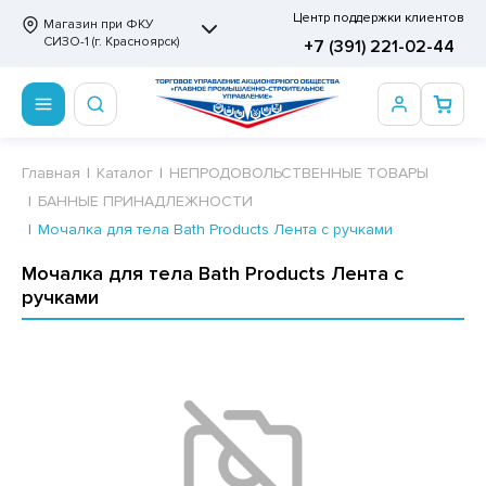
Центр поддержки клиентов
Магазин при ФКУ
СИЗО-1 (г. Красноярск)
+7 (391) 221-02-44
ПРОДОВОЛЬСТВЕННЫЕ ТОВАРЫ
НЕПРОДОВОЛЬСТВЕННЫЕ ТОВАРЫ
Сертификаты
Главная
Каталог
НЕПРОДОВОЛЬСТВЕННЫЕ ТОВАРЫ
БАННЫЕ ПРИНАДЛЕЖНОСТИ
ОТОВЫЕ ЗАМОРОЖЕННЫЕ ИЗДЕЛИЯ
АННЫЕ ПРИНАДЛЕЖНОСТИ
ртификаты
Мочалка для тела Bath Products Лента с ручками
СКВИТНЫЕ ИЗДЕЛИЯ
РИТВЕННЫЕ ПРИНАДЛЕЖНОСТИ
ртификаты
Мочалка для тела Bath Products Лента с
ручками
ФЛИ, ВАФЕЛЬНЫЕ ТОРТЫ
МАГА ТУАЛЕТНАЯ
ДА ПИТЬЕВАЯ, МИНЕРАЛЬНАЯ
МАЖНАЯ И ВАТНО-ГИГИЕНИЧЕСКАЯ ПРОДУКЦИЯ
ВАТЕЛЬНАЯ РЕЗИНКА
ЛЬ ДЛЯ ДУША
ФИР, ПАСТИЛА, МАРМЕЛАД
ЕЗОДОРАНТ
РАМЕЛЬ
НЦЕЛЯРСКИЕ ТОВАРЫ