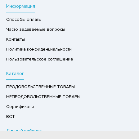
Информация
Р,СЫРНЫЙ ПРОДУКТ
РУКТЫ
Способы оплаты
АЙ
Часто задаваемые вопросы
КОЛАД, ШОКОЛАДНЫЕ БАТОНЧИКИ,
Контакты
ОКОЛАДНАЯ ПАСТА
Политика конфиденциальности
Пользовательское соглашение
Каталог
ПРОДОВОЛЬСТВЕННЫЕ ТОВАРЫ
НЕПРОДОВОЛЬСТВЕННЫЕ ТОВАРЫ
Сертификаты
ВСТ
Личный кабинет