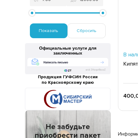
от
до
Официальные услуги для
заключенных
В нал
Кипят
erid: 2Vtzqw6bcwZ
Продукция ГУФСИН России
по Красноярскому краю
400,0
Не забудьте
Информир
приобрести пакет