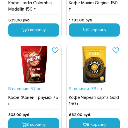
Кофе Jardin Colombia
Кофе Maxim Original 150
ЕДСТВА ДЛЯ УХОДА ЗА КОЖЕЙ НОГ
ЛОКО ПИТЬЕВОЕ
Medellin 150 г
г
ЕДСТВА ДЛЯ УХОДА ЗА КОЖЕЙ РУК
ПИТКИ БЫСТРОГО ПРИГОТОВЛЕНИЯ
639,00 руб.
1 183,00 руб.
ЕДСТВА ДЛЯ УХОДА ЗА ПОЛОСТЬЮ РТА
ВОЩИ
В корзину
В корзину
ЕДСТВА ДЛЯ УХОДА ЗА ТЕЛОМ
ЧЕНЬЕ
ЕДСТВА ЛИЧНОЙ ГИГИЕНЫ
ИПРАВЫ, ПРЯНОСТИ, СПЕЦИИ
РЕДСТВА МОЮЩИЕ,ЧИСТЯЩИЕ
ОДУКТЫ БЫСТРОГО ПРИГОТОВЛЕНИЯ
АКСОФОННЫЕ КАРТЫ
РЯНИКИ
ОЗЯЙСТВЕННЫЕ ПРИНАДЛЕЖНОСТИ
ХАР И САХАРОЗАМЕНИТЕЛИ
ЛЕКТРОТОВАРЫ
АДКИЕ ГАЗИРОВАННЫЕ НАПИТКИ
В наличии: 57 шт
В наличии: 76 шт
ЛЬ, СОДА
Кофе Жокей Триумф 75
Кофе Черная карта Gold
г
150 г
ОУСЫ
ХОФРУКТЫ, ОРЕХИ, ГРИБЫ
303,00 руб.
662,00 руб.
Р,СЫРНЫЙ ПРОДУКТ
В корзину
В корзину