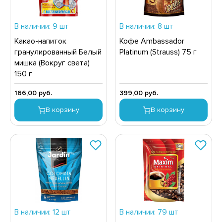
ТЧУПЫ
НВЕРТЫ
ИСЛОМОЛОЧНЫЕ ПРОДУКТЫ
СМЕТИЧЕСКИЕ СРЕДСТВА
В наличии: 9 шт
В наличии: 8 шт
ЗИНАК, ХАЛВА, ЩЕРБЕТ
АРКИ
Какао-напиток
Кофе Ambassador
ЛБАСНЫЕ ИЗДЕЛИЯ, ДЕЛИКАТЕСЫ
ЫЛО ТУАЛЕТНОЕ
гранулированный Белый
Platinum (Strauss) 75 г
мишка (Вокруг света)
ОНСЕРВЫ МОЛОЧНЫЕ
ЫЛО ХОЗЯЙСТВЕННОЕ
150 г
НСЕРВЫ МЯСНЫЕ
ОСУДА
166,00 руб.
399,00 руб.
ОНСЕРВЫ ОВОЩНЫЕ
РИНАДЛЕЖНОСТИ ДЛЯ УХОДА ЗА ПОЛОСТЬЮ РТА
В корзину
В корзину
НСЕРВЫ ФРУКТОВО-ЯГОДНЫЕ
ОЧЕЕ
ОНФЕТЫ
ИЧКИ,ЗАЖИГАЛКИ
ФЕ, КОФЕЙНЫЕ НАПИТКИ, КАКАО
ЕДСТВА ДЛЯ БРИТЬЯ И ПОСЛЕ БРИТЬЯ
АЙОНЕЗЫ
ЕДСТВА ДЛЯ МЫТЬЯ ПОСУДЫ
АСЛО РАСТИТЕЛЬНОЕ
ЕДСТВА ДЛЯ СТИРКИ
СЛО СЛИВОЧНОЕ, СПРЕД
ЕДСТВА ДЛЯ УХОДА ЗА ВОЛОСАМИ И КОЖЕЙ
В наличии: 12 шт
В наличии: 79 шт
ОЛОВЫ
ЕД