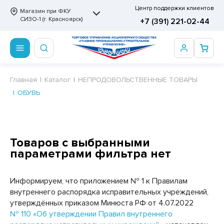
Центр поддержки клиентов
Магазин при ФКУ
СИЗО-1 (г. Красноярск)
+7 (391) 221-02-44
ПРОДОВОЛЬСТВЕННЫЕ ТОВАРЫ
НЕПРОДОВОЛЬСТВЕННЫЕ ТОВАРЫ
Сертификаты
Главная
Каталог
НЕПРОДОВОЛЬСТВЕННЫЕ ТОВАРЫ
ОБУВЬ
ОТОВЫЕ ЗАМОРОЖЕННЫЕ ИЗДЕЛИЯ
АННЫЕ ПРИНАДЛЕЖНОСТИ
ртификаты
СКВИТНЫЕ ИЗДЕЛИЯ
РИТВЕННЫЕ ПРИНАДЛЕЖНОСТИ
ртификаты
ФЛИ, ВАФЕЛЬНЫЕ ТОРТЫ
МАГА ТУАЛЕТНАЯ
Товаров с выбранными
параметрами фильтра нет
ДА ПИТЬЕВАЯ, МИНЕРАЛЬНАЯ
МАЖНАЯ И ВАТНО-ГИГИЕНИЧЕСКАЯ ПРОДУКЦИЯ
ВАТЕЛЬНАЯ РЕЗИНКА
ЛЬ ДЛЯ ДУША
Информируем, что приложением № 1 к Правилам
ФИР, ПАСТИЛА, МАРМЕЛАД
ЕЗОДОРАНТ
внутреннего распорядка исправительных учреждений,
утверждённых приказом Минюста РФ от 4.07.2022
РАМЕЛЬ
НЦЕЛЯРСКИЕ ТОВАРЫ
№ 110 «Об утверждении Правил внутреннего