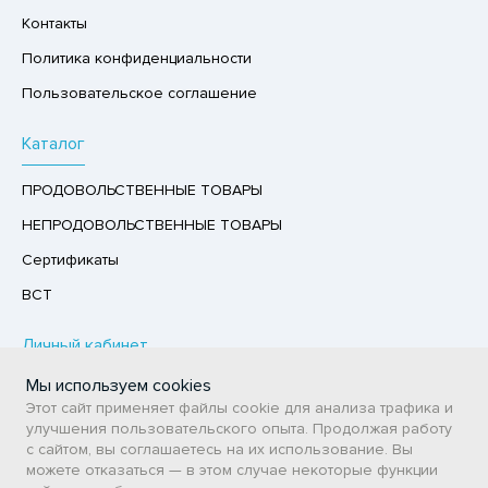
Р,СЫРНЫЙ ПРОДУКТ
Контакты
Политика конфиденциальности
РУКТЫ
Пользовательское соглашение
АЙ
КОЛАД, ШОКОЛАДНЫЕ БАТОНЧИКИ,
Каталог
ОКОЛАДНАЯ ПАСТА
ПРОДОВОЛЬСТВЕННЫЕ ТОВАРЫ
НЕПРОДОВОЛЬСТВЕННЫЕ ТОВАРЫ
Сертификаты
ВСТ
Личный кабинет
Мы используем cookies
Авторизация / Регистрация
Этот сайт применяет файлы cookie для анализа трафика и
Мои заказы
улучшения пользовательского опыта. Продолжая работу
с сайтом, вы соглашаетесь на их использование. Вы
Избранное
можете отказаться — в этом случае некоторые функции