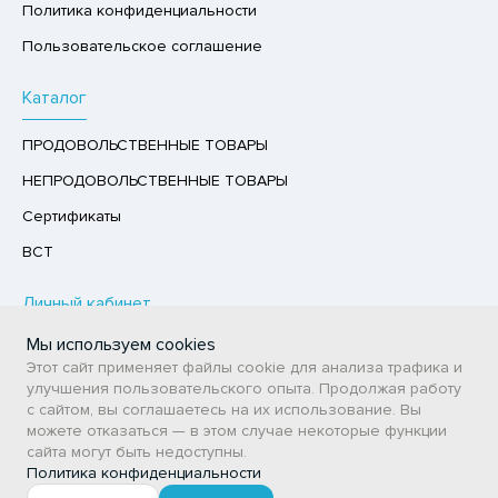
Политика конфиденциальности
Р,СЫРНЫЙ ПРОДУКТ
Пользовательское соглашение
РУКТЫ
Каталог
АЙ
КОЛАД, ШОКОЛАДНЫЕ БАТОНЧИКИ,
ПРОДОВОЛЬСТВЕННЫЕ ТОВАРЫ
ОКОЛАДНАЯ ПАСТА
НЕПРОДОВОЛЬСТВЕННЫЕ ТОВАРЫ
Сертификаты
ВСТ
Личный кабинет
Мы используем cookies
Авторизация / Регистрация
Этот сайт применяет файлы cookie для анализа трафика и
Мои заказы
улучшения пользовательского опыта. Продолжая работу
с сайтом, вы соглашаетесь на их использование. Вы
Избранное
можете отказаться — в этом случае некоторые функции
сайта могут быть недоступны.
Политика конфиденциальности
АО «ГПСУ» © 2026