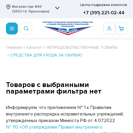
Центр поддержки клиентов
Магазин при ФКУ
СИЗО-1 (г. Красноярск)
+7 (391) 221-02-44
ПРОДОВОЛЬСТВЕННЫЕ ТОВАРЫ
НЕПРОДОВОЛЬСТВЕННЫЕ ТОВАРЫ
Сертификаты
Главная
Каталог
НЕПРОДОВОЛЬСТВЕННЫЕ ТОВАРЫ
СРЕДСТВА ДЛЯ УХОДА ЗА ОБУВЬЮ
ОТОВЫЕ ЗАМОРОЖЕННЫЕ ИЗДЕЛИЯ
АННЫЕ ПРИНАДЛЕЖНОСТИ
ртификаты
СКВИТНЫЕ ИЗДЕЛИЯ
РИТВЕННЫЕ ПРИНАДЛЕЖНОСТИ
ртификаты
ФЛИ, ВАФЕЛЬНЫЕ ТОРТЫ
МАГА ТУАЛЕТНАЯ
Товаров с выбранными
параметрами фильтра нет
ДА ПИТЬЕВАЯ, МИНЕРАЛЬНАЯ
МАЖНАЯ И ВАТНО-ГИГИЕНИЧЕСКАЯ ПРОДУКЦИЯ
ВАТЕЛЬНАЯ РЕЗИНКА
ЛЬ ДЛЯ ДУША
Информируем, что приложением № 1 к Правилам
ФИР, ПАСТИЛА, МАРМЕЛАД
ЕЗОДОРАНТ
внутреннего распорядка исправительных учреждений,
утверждённых приказом Минюста РФ от 4.07.2022
РАМЕЛЬ
НЦЕЛЯРСКИЕ ТОВАРЫ
№ 110 «Об утверждении Правил внутреннего