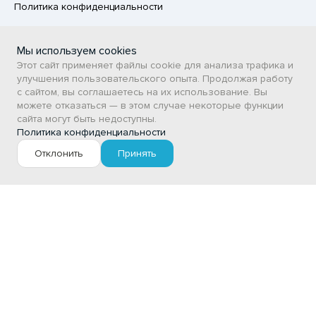
Политика конфиденциальности
Пользовательское соглашение
Мы используем cookies
Каталог
Этот сайт применяет файлы cookie для анализа трафика и
улучшения пользовательского опыта. Продолжая работу
с сайтом, вы соглашаетесь на их использование. Вы
ПРОДОВОЛЬСТВЕННЫЕ ТОВАРЫ
можете отказаться — в этом случае некоторые функции
НЕПРОДОВОЛЬСТВЕННЫЕ ТОВАРЫ
сайта могут быть недоступны.
Политика конфиденциальности
Сертификаты
Отклонить
Принять
ВСТ
Личный кабинет
Фильтр
Авторизация / Регистрация
Цена, руб.
Мои заказы
Избранное
от
до
АО «ГПСУ» © 2026