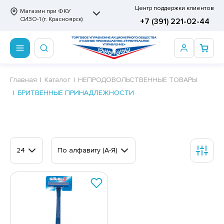
Центр поддержки клиентов
Магазин при ФКУ
СИЗО-1 (г. Красноярск)
+7 (391) 221-02-44
ПРОДОВОЛЬСТВЕННЫЕ ТОВАРЫ
НЕПРОДОВОЛЬСТВЕННЫЕ ТОВАРЫ
Сертификаты
Главная
Каталог
НЕПРОДОВОЛЬСТВЕННЫЕ ТОВАРЫ
БРИТВЕННЫЕ ПРИНАДЛЕЖНОСТИ
ОТОВЫЕ ЗАМОРОЖЕННЫЕ ИЗДЕЛИЯ
АННЫЕ ПРИНАДЛЕЖНОСТИ
ртификаты
СКВИТНЫЕ ИЗДЕЛИЯ
РИТВЕННЫЕ ПРИНАДЛЕЖНОСТИ
ртификаты
ФЛИ, ВАФЕЛЬНЫЕ ТОРТЫ
МАГА ТУАЛЕТНАЯ
24
По алфавиту (А-Я)
ДА ПИТЬЕВАЯ, МИНЕРАЛЬНАЯ
МАЖНАЯ И ВАТНО-ГИГИЕНИЧЕСКАЯ ПРОДУКЦИЯ
ВАТЕЛЬНАЯ РЕЗИНКА
ЛЬ ДЛЯ ДУША
ФИР, ПАСТИЛА, МАРМЕЛАД
ЕЗОДОРАНТ
РАМЕЛЬ
НЦЕЛЯРСКИЕ ТОВАРЫ