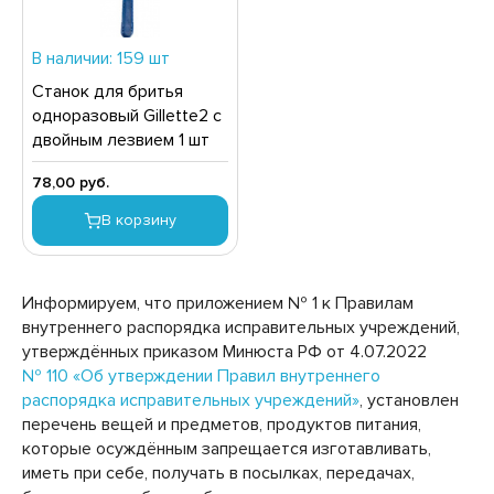
ТЧУПЫ
НВЕРТЫ
ИСЛОМОЛОЧНЫЕ ПРОДУКТЫ
СМЕТИЧЕСКИЕ СРЕДСТВА
В наличии: 159 шт
ЗИНАК, ХАЛВА, ЩЕРБЕТ
АРКИ
Станок для бритья
ЛБАСНЫЕ ИЗДЕЛИЯ, ДЕЛИКАТЕСЫ
ЫЛО ТУАЛЕТНОЕ
одноразовый Gillette2 с
двойным лезвием 1 шт
ОНСЕРВЫ МОЛОЧНЫЕ
ЫЛО ХОЗЯЙСТВЕННОЕ
78,00 руб.
НСЕРВЫ МЯСНЫЕ
ОСУДА
В корзину
НСЕРВЫ МЯСОРАСТИТЕЛЬНЫЕ
РИНАДЛЕЖНОСТИ ДЛЯ УХОДА ЗА ПОЛОСТЬЮ РТА
ОНСЕРВЫ ОВОЩНЫЕ
ИЧКИ,ЗАЖИГАЛКИ
НСЕРВЫ ФРУКТОВО-ЯГОДНЫЕ
ЕДСТВА ДЛЯ БРИТЬЯ И ПОСЛЕ БРИТЬЯ
Информируем, что приложением № 1 к Правилам
внутреннего распорядка исправительных учреждений,
ОНФЕТЫ
ЕДСТВА ДЛЯ МЫТЬЯ ПОСУДЫ
утверждённых приказом Минюста РФ от 4.07.2022
ФЕ, КОФЕЙНЫЕ НАПИТКИ, КАКАО
ЕДСТВА ДЛЯ СТИРКИ
№ 110 «Об утверждении Правил внутреннего
распорядка исправительных учреждений»
, установлен
АЙОНЕЗЫ
ЕДСТВА ДЛЯ УХОДА ЗА ВОЛОСАМИ И КОЖЕЙ
перечень вещей и предметов, продуктов питания,
ОЛОВЫ
которые осуждённым запрещается изготавливать,
АСЛО РАСТИТЕЛЬНОЕ
иметь при себе, получать в посылках, передачах,
ЕДСТВА ДЛЯ УХОДА ЗА КОЖЕЙ НОГ
СЛО СЛИВОЧНОЕ, СПРЕД