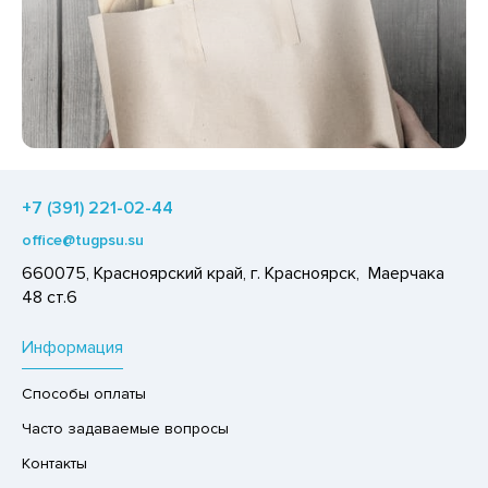
Р,СЫРНЫЙ ПРОДУКТ
РУКТЫ
АЙ
КОЛАД, ШОКОЛАДНЫЕ БАТОНЧИКИ,
ОКОЛАДНАЯ ПАСТА
+7 (391) 221-02-44
office@tugpsu.su
660075, Красноярский край, г. Красноярск, Маерчака
48 ст.6
Информация
Способы оплаты
Часто задаваемые вопросы
Контакты