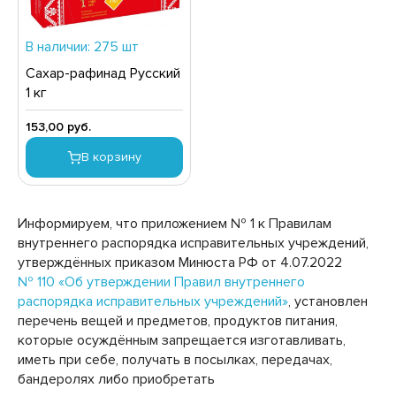
ТЧУПЫ
НВЕРТЫ
ИСЛОМОЛОЧНЫЕ ПРОДУКТЫ
СМЕТИЧЕСКИЕ СРЕДСТВА
В наличии: 275 шт
ЗИНАК, ХАЛВА, ЩЕРБЕТ
АРКИ
Сахар-рафинад Русский
ЛБАСНЫЕ ИЗДЕЛИЯ, ДЕЛИКАТЕСЫ
ЫЛО ТУАЛЕТНОЕ
1 кг
ОНСЕРВЫ МОЛОЧНЫЕ
ЫЛО ХОЗЯЙСТВЕННОЕ
153,00 руб.
НСЕРВЫ МЯСНЫЕ
ОСУДА
В корзину
НСЕРВЫ МЯСОРАСТИТЕЛЬНЫЕ
РИНАДЛЕЖНОСТИ ДЛЯ УХОДА ЗА ПОЛОСТЬЮ РТА
ОНСЕРВЫ ОВОЩНЫЕ
ИЧКИ,ЗАЖИГАЛКИ
Информируем, что приложением № 1 к Правилам
НСЕРВЫ ФРУКТОВО-ЯГОДНЫЕ
ЕДСТВА ДЛЯ БРИТЬЯ И ПОСЛЕ БРИТЬЯ
внутреннего распорядка исправительных учреждений,
утверждённых приказом Минюста РФ от 4.07.2022
ОНФЕТЫ
ЕДСТВА ДЛЯ МЫТЬЯ ПОСУДЫ
№ 110 «Об утверждении Правил внутреннего
ФЕ, КОФЕЙНЫЕ НАПИТКИ, КАКАО
ЕДСТВА ДЛЯ СТИРКИ
распорядка исправительных учреждений»
, установлен
перечень вещей и предметов, продуктов питания,
АЙОНЕЗЫ
ЕДСТВА ДЛЯ УХОДА ЗА ВОЛОСАМИ И КОЖЕЙ
которые осуждённым запрещается изготавливать,
ОЛОВЫ
иметь при себе, получать в посылках, передачах,
АСЛО РАСТИТЕЛЬНОЕ
бандеролях либо приобретать
ЕДСТВА ДЛЯ УХОДА ЗА КОЖЕЙ НОГ
СЛО СЛИВОЧНОЕ, СПРЕД