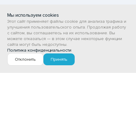
Пользовательское соглашение
Мы используем cookies
Каталог
Этот сайт применяет файлы cookie для анализа трафика и
улучшения пользовательского опыта. Продолжая работу
с сайтом, вы соглашаетесь на их использование. Вы
ПРОДОВОЛЬСТВЕННЫЕ ТОВАРЫ
можете отказаться — в этом случае некоторые функции
НЕПРОДОВОЛЬСТВЕННЫЕ ТОВАРЫ
сайта могут быть недоступны.
Политика конфиденциальности
Сертификаты
Отклонить
Принять
ВСТ
Личный кабинет
Фильтр
Авторизация / Регистрация
Цена, руб.
Мои заказы
Избранное
от
до
АО «ГПСУ» © 2026
разработка сайта