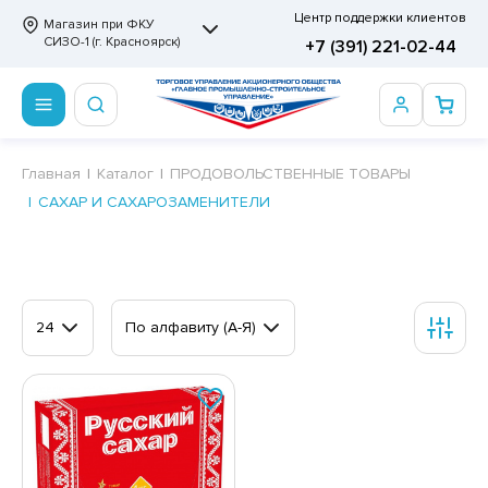
Центр поддержки клиентов
Магазин при ФКУ
СИЗО-1 (г. Красноярск)
+7 (391) 221-02-44
ПРОДОВОЛЬСТВЕННЫЕ ТОВАРЫ
НЕПРОДОВОЛЬСТВЕННЫЕ ТОВАРЫ
Сертификаты
Главная
Каталог
ПРОДОВОЛЬСТВЕННЫЕ ТОВАРЫ
САХАР И САХАРОЗАМЕНИТЕЛИ
ОТОВЫЕ ЗАМОРОЖЕННЫЕ ИЗДЕЛИЯ
АННЫЕ ПРИНАДЛЕЖНОСТИ
ртификаты
СКВИТНЫЕ ИЗДЕЛИЯ
РИТВЕННЫЕ ПРИНАДЛЕЖНОСТИ
ртификаты
ФЛИ, ВАФЕЛЬНЫЕ ТОРТЫ
МАГА ТУАЛЕТНАЯ
24
По алфавиту (А-Я)
ДА ПИТЬЕВАЯ, МИНЕРАЛЬНАЯ
МАЖНАЯ И ВАТНО-ГИГИЕНИЧЕСКАЯ ПРОДУКЦИЯ
ВАТЕЛЬНАЯ РЕЗИНКА
ЛЬ ДЛЯ ДУША
ФИР, ПАСТИЛА, МАРМЕЛАД
ЕЗОДОРАНТ
РАМЕЛЬ
НЦЕЛЯРСКИЕ ТОВАРЫ