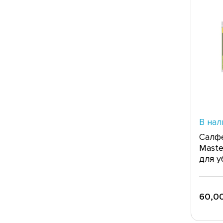
В нал
Салфе
Maste
для у
60,00