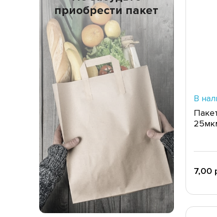
приобрести пакет
В нал
Паке
25мк
7,00 