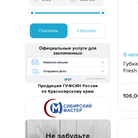
от
до
Официальные услуги для
заключенных
В нал
Губка
Fresh
erid: 2Vtzqw6bcwZ
Продукция ГУФСИН России
по Красноярскому краю
106,0
Не забудьте