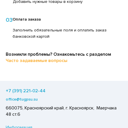
Добавить нужные товары в корзину
ЕДСТВА ДЛЯ УХОДА ЗА КОЖЕЙ НОГ
ЕД
ЕДСТВА ДЛЯ УХОДА ЗА КОЖЕЙ РУК
ЛОКО ПИТЬЕВОЕ
03
Оплата заказа
ЕДСТВА ДЛЯ УХОДА ЗА ПОЛОСТЬЮ РТА
ПИТКИ БЫСТРОГО ПРИГОТОВЛЕНИЯ
Заполнить обязательные поля и оплатить заказ
ЕДСТВА ДЛЯ УХОДА ЗА ТЕЛОМ
банковской картой
ВОЩИ
ЕДСТВА ЛИЧНОЙ ГИГИЕНЫ
ЧЕНЬЕ
РЕДСТВА МОЮЩИЕ,ЧИСТЯЩИЕ
Возникли проблемы? Ознакомьтесь с разделом
ИПРАВЫ, ПРЯНОСТИ, СПЕЦИИ
Часто задаваемые вопросы
АКСОФОННЫЕ КАРТЫ
ОДУКТЫ БЫСТРОГО ПРИГОТОВЛЕНИЯ
ОЗЯЙСТВЕННЫЕ ПРИНАДЛЕЖНОСТИ
РЯНИКИ
ЛЕКТРОТОВАРЫ
ХАР И САХАРОЗАМЕНИТЕЛИ
+7 (391) 221-02-44
АДКИЕ ГАЗИРОВАННЫЕ НАПИТКИ
office@tugpsu.su
ЭКОВАЯ ПРОДУКЦИЯ
660075, Красноярский край, г. Красноярск, Маерчака
48 ст.6
ЛЬ, СОДА
ОУСЫ
Информация