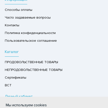
ХОФРУКТЫ, ОРЕХИ, ГРИБЫ
Способы оплаты
Р,СЫРНЫЙ ПРОДУКТ
Часто задаваемые вопросы
РУКТЫ
Контакты
АЙ
Политика конфиденциальности
КОЛАД, ШОКОЛАДНЫЕ БАТОНЧИКИ,
Пользовательское соглашение
ОКОЛАДНАЯ ПАСТА
Каталог
ПРОДОВОЛЬСТВЕННЫЕ ТОВАРЫ
НЕПРОДОВОЛЬСТВЕННЫЕ ТОВАРЫ
Сертификаты
ВСТ
Личный кабинет
Мы используем cookies
Авторизация / Регистрация