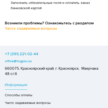
Заполнить обязательные поля и оплатить заказ
ЕДСТВА ДЛЯ УХОДА ЗА КОЖЕЙ РУК
ЕД
банковской картой
ЕДСТВА ДЛЯ УХОДА ЗА ПОЛОСТЬЮ РТА
ЛОКО ПИТЬЕВОЕ
ЕДСТВА ДЛЯ УХОДА ЗА ТЕЛОМ
ПИТКИ БЫСТРОГО ПРИГОТОВЛЕНИЯ
Возникли проблемы? Ознакомьтесь с разделом
ЕДСТВА ЛИЧНОЙ ГИГИЕНЫ
Часто задаваемые вопросы
ВОЩИ
РЕДСТВА МОЮЩИЕ,ЧИСТЯЩИЕ
ЧЕНЬЕ
АКСОФОННЫЕ КАРТЫ
ИПРАВЫ, ПРЯНОСТИ, СПЕЦИИ
ОЗЯЙСТВЕННЫЕ ПРИНАДЛЕЖНОСТИ
+7 (391) 221-02-44
ОДУКТЫ БЫСТРОГО ПРИГОТОВЛЕНИЯ
ЛЕКТРОТОВАРЫ
office@tugpsu.su
РЯНИКИ
660075, Красноярский край, г. Красноярск, Маерчака
ХАР И САХАРОЗАМЕНИТЕЛИ
48 ст.6
АДКИЕ ГАЗИРОВАННЫЕ НАПИТКИ
Информация
ЛЬ, СОДА
Способы оплаты
ОУСЫ
Часто задаваемые вопросы
ХОФРУКТЫ, ОРЕХИ, ГРИБЫ