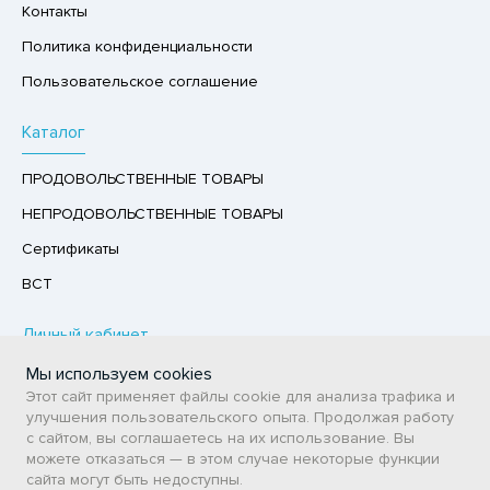
Контакты
Р,СЫРНЫЙ ПРОДУКТ
Политика конфиденциальности
РУКТЫ
Пользовательское соглашение
АЙ
Каталог
КОЛАД, ШОКОЛАДНЫЕ БАТОНЧИКИ,
ОКОЛАДНАЯ ПАСТА
ПРОДОВОЛЬСТВЕННЫЕ ТОВАРЫ
НЕПРОДОВОЛЬСТВЕННЫЕ ТОВАРЫ
Сертификаты
ВСТ
Личный кабинет
Мы используем cookies
Авторизация / Регистрация
Этот сайт применяет файлы cookie для анализа трафика и
Мои заказы
улучшения пользовательского опыта. Продолжая работу
с сайтом, вы соглашаетесь на их использование. Вы
Избранное
можете отказаться — в этом случае некоторые функции
сайта могут быть недоступны.