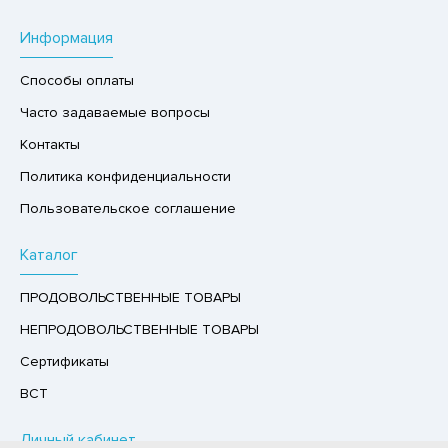
Р,СЫРНЫЙ ПРОДУКТ
Информация
РУКТЫ
Способы оплаты
АЙ
Часто задаваемые вопросы
КОЛАД, ШОКОЛАДНЫЕ БАТОНЧИКИ,
ОКОЛАДНАЯ ПАСТА
Контакты
Политика конфиденциальности
Пользовательское соглашение
Каталог
ПРОДОВОЛЬСТВЕННЫЕ ТОВАРЫ
НЕПРОДОВОЛЬСТВЕННЫЕ ТОВАРЫ
Сертификаты
ВСТ
Личный кабинет