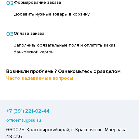
02
Формирование заказа
ЕДСТВА ДЛЯ УХОДА ЗА КОЖЕЙ РУК
ЕД
Добавить нужные товары в корзину
ЕДСТВА ДЛЯ УХОДА ЗА ПОЛОСТЬЮ РТА
ЛОКО ПИТЬЕВОЕ
ЕДСТВА ДЛЯ УХОДА ЗА ТЕЛОМ
ПИТКИ БЫСТРОГО ПРИГОТОВЛЕНИЯ
03
Оплата заказа
ЕДСТВА ЛИЧНОЙ ГИГИЕНЫ
ВОЩИ
Заполнить обязательные поля и оплатить заказ
РЕДСТВА МОЮЩИЕ,ЧИСТЯЩИЕ
ЧЕНЬЕ
банковской картой
АКСОФОННЫЕ КАРТЫ
ИПРАВЫ, ПРЯНОСТИ, СПЕЦИИ
ОЗЯЙСТВЕННЫЕ ПРИНАДЛЕЖНОСТИ
Возникли проблемы? Ознакомьтесь с разделом
ОДУКТЫ БЫСТРОГО ПРИГОТОВЛЕНИЯ
Часто задаваемые вопросы
ЛЕКТРОТОВАРЫ
РЯНИКИ
ХАР И САХАРОЗАМЕНИТЕЛИ
АДКИЕ ГАЗИРОВАННЫЕ НАПИТКИ
+7 (391) 221-02-44
ЛЬ, СОДА
office@tugpsu.su
ОУСЫ
660075, Красноярский край, г. Красноярск, Маерчака
ХОФРУКТЫ, ОРЕХИ, ГРИБЫ
48 ст.6