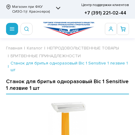
Центр поддержки клиентов
Магазин при ФКУ
СИЗО-1 (г. Красноярск)
+7 (391) 221-02-44
ПРОДОВОЛЬСТВЕННЫЕ ТОВАРЫ
НЕПРОДОВОЛЬСТВЕННЫЕ ТОВАРЫ
Сертификаты
Главная
Каталог
НЕПРОДОВОЛЬСТВЕННЫЕ ТОВАРЫ
БРИТВЕННЫЕ ПРИНАДЛЕЖНОСТИ
ОТОВЫЕ ЗАМОРОЖЕННЫЕ ИЗДЕЛИЯ
АННЫЕ ПРИНАДЛЕЖНОСТИ
ртификаты
Станок для бритья одноразовый Bic 1 Sensitive 1 лезвие 1
шт
СКВИТНЫЕ ИЗДЕЛИЯ
РИТВЕННЫЕ ПРИНАДЛЕЖНОСТИ
ртификаты
Станок для бритья одноразовый Bic 1 Sensitive
ФЛИ, ВАФЕЛЬНЫЕ ТОРТЫ
МАГА ТУАЛЕТНАЯ
1 лезвие 1 шт
ДА ПИТЬЕВАЯ, МИНЕРАЛЬНАЯ
МАЖНАЯ И ВАТНО-ГИГИЕНИЧЕСКАЯ ПРОДУКЦИЯ
ВАТЕЛЬНАЯ РЕЗИНКА
ЛЬ ДЛЯ ДУША
ФИР, ПАСТИЛА, МАРМЕЛАД
ЕЗОДОРАНТ
РАМЕЛЬ
НЦЕЛЯРСКИЕ ТОВАРЫ