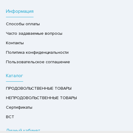
Р,СЫРНЫЙ ПРОДУКТ
Информация
РУКТЫ
Способы оплаты
АЙ
Часто задаваемые вопросы
КОЛАД, ШОКОЛАДНЫЕ БАТОНЧИКИ,
ОКОЛАДНАЯ ПАСТА
Контакты
Политика конфиденциальности
Пользовательское соглашение
Каталог
ПРОДОВОЛЬСТВЕННЫЕ ТОВАРЫ
НЕПРОДОВОЛЬСТВЕННЫЕ ТОВАРЫ
Сертификаты
ВСТ
Личный кабинет