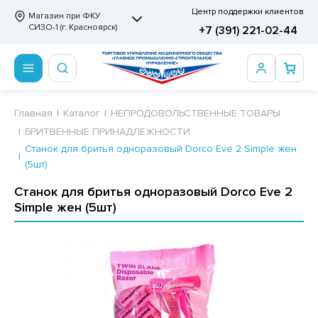
Центр поддержки клиентов
Магазин при ФКУ
СИЗО-1 (г. Красноярск)
+7 (391) 221-02-44
ПРОДОВОЛЬСТВЕННЫЕ ТОВАРЫ
НЕПРОДОВОЛЬСТВЕННЫЕ ТОВАРЫ
Сертификаты
Главная
Каталог
НЕПРОДОВОЛЬСТВЕННЫЕ ТОВАРЫ
БРИТВЕННЫЕ ПРИНАДЛЕЖНОСТИ
ОТОВЫЕ ЗАМОРОЖЕННЫЕ ИЗДЕЛИЯ
АННЫЕ ПРИНАДЛЕЖНОСТИ
ртификаты
Станок для бритья одноразовый Dorco Eve 2 Simple жен
(5шт)
СКВИТНЫЕ ИЗДЕЛИЯ
РИТВЕННЫЕ ПРИНАДЛЕЖНОСТИ
ртификаты
Станок для бритья одноразовый Dorco Eve 2
ФЛИ, ВАФЕЛЬНЫЕ ТОРТЫ
МАГА ТУАЛЕТНАЯ
Simple жен (5шт)
ДА ПИТЬЕВАЯ, МИНЕРАЛЬНАЯ
МАЖНАЯ И ВАТНО-ГИГИЕНИЧЕСКАЯ ПРОДУКЦИЯ
ВАТЕЛЬНАЯ РЕЗИНКА
ЛЬ ДЛЯ ДУША
ФИР, ПАСТИЛА, МАРМЕЛАД
ЕЗОДОРАНТ
РАМЕЛЬ
НЦЕЛЯРСКИЕ ТОВАРЫ