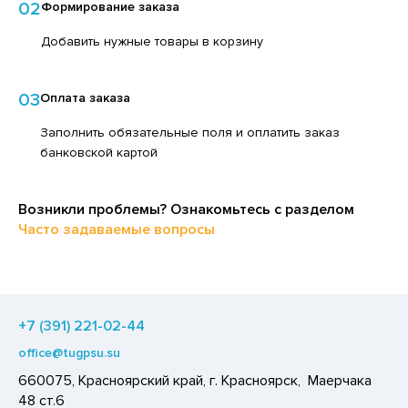
02
Формирование заказа
ЕДСТВА ДЛЯ УХОДА ЗА КОЖЕЙ РУК
ЕД
Добавить нужные товары в корзину
ЕДСТВА ДЛЯ УХОДА ЗА ПОЛОСТЬЮ РТА
ЛОКО ПИТЬЕВОЕ
ЕДСТВА ДЛЯ УХОДА ЗА ТЕЛОМ
ПИТКИ БЫСТРОГО ПРИГОТОВЛЕНИЯ
03
Оплата заказа
ЕДСТВА ЛИЧНОЙ ГИГИЕНЫ
ВОЩИ
Заполнить обязательные поля и оплатить заказ
РЕДСТВА МОЮЩИЕ,ЧИСТЯЩИЕ
ЧЕНЬЕ
банковской картой
АКСОФОННЫЕ КАРТЫ
ИПРАВЫ, ПРЯНОСТИ, СПЕЦИИ
ОЗЯЙСТВЕННЫЕ ПРИНАДЛЕЖНОСТИ
Возникли проблемы? Ознакомьтесь с разделом
ОДУКТЫ БЫСТРОГО ПРИГОТОВЛЕНИЯ
Часто задаваемые вопросы
ЛЕКТРОТОВАРЫ
РЯНИКИ
ХАР И САХАРОЗАМЕНИТЕЛИ
АДКИЕ ГАЗИРОВАННЫЕ НАПИТКИ
+7 (391) 221-02-44
ЛЬ, СОДА
office@tugpsu.su
ОУСЫ
660075, Красноярский край, г. Красноярск, Маерчака
ХОФРУКТЫ, ОРЕХИ, ГРИБЫ
48 ст.6