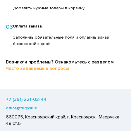
ЕДСТВА ДЛЯ УХОДА ЗА КОЖЕЙ НОГ
ЛОКО ПИТЬЕВОЕ
Добавить нужные товары в корзину
ЕДСТВА ДЛЯ УХОДА ЗА КОЖЕЙ РУК
ПИТКИ БЫСТРОГО ПРИГОТОВЛЕНИЯ
ЕДСТВА ДЛЯ УХОДА ЗА ПОЛОСТЬЮ РТА
03
Оплата заказа
ВОЩИ
ЕДСТВА ДЛЯ УХОДА ЗА ТЕЛОМ
Заполнить обязательные поля и оплатить заказ
ЧЕНЬЕ
банковской картой
ЕДСТВА ЛИЧНОЙ ГИГИЕНЫ
ИПРАВЫ, ПРЯНОСТИ, СПЕЦИИ
РЕДСТВА МОЮЩИЕ,ЧИСТЯЩИЕ
ОДУКТЫ БЫСТРОГО ПРИГОТОВЛЕНИЯ
Возникли проблемы? Ознакомьтесь с разделом
АКСОФОННЫЕ КАРТЫ
РЯНИКИ
Часто задаваемые вопросы
ОЗЯЙСТВЕННЫЕ ПРИНАДЛЕЖНОСТИ
ХАР И САХАРОЗАМЕНИТЕЛИ
ЛЕКТРОТОВАРЫ
АДКИЕ ГАЗИРОВАННЫЕ НАПИТКИ
ЛЬ, СОДА
+7 (391) 221-02-44
ОУСЫ
office@tugpsu.su
660075, Красноярский край, г. Красноярск, Маерчака
ХОФРУКТЫ, ОРЕХИ, ГРИБЫ
48 ст.6
Р,СЫРНЫЙ ПРОДУКТ