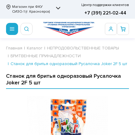
Центр поддержки клиентов
Магазин при ФКУ
СИЗО-1 (г. Красноярск)
+7 (391) 221-02-44
ПРОДОВОЛЬСТВЕННЫЕ ТОВАРЫ
НЕПРОДОВОЛЬСТВЕННЫЕ ТОВАРЫ
Сертификаты
Главная
Каталог
НЕПРОДОВОЛЬСТВЕННЫЕ ТОВАРЫ
БРИТВЕННЫЕ ПРИНАДЛЕЖНОСТИ
ОТОВЫЕ ЗАМОРОЖЕННЫЕ ИЗДЕЛИЯ
АННЫЕ ПРИНАДЛЕЖНОСТИ
ртификаты
Станок для бритья одноразовый Русалочка Joker 2F 5 шт
СКВИТНЫЕ ИЗДЕЛИЯ
РИТВЕННЫЕ ПРИНАДЛЕЖНОСТИ
ртификаты
Станок для бритья одноразовый Русалочка
Joker 2F 5 шт
ФЛИ, ВАФЕЛЬНЫЕ ТОРТЫ
МАГА ТУАЛЕТНАЯ
ДА ПИТЬЕВАЯ, МИНЕРАЛЬНАЯ
МАЖНАЯ И ВАТНО-ГИГИЕНИЧЕСКАЯ ПРОДУКЦИЯ
ВАТЕЛЬНАЯ РЕЗИНКА
ЛЬ ДЛЯ ДУША
ФИР, ПАСТИЛА, МАРМЕЛАД
ЕЗОДОРАНТ
РАМЕЛЬ
НЦЕЛЯРСКИЕ ТОВАРЫ