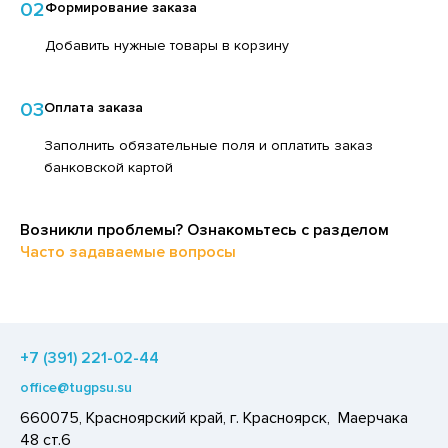
02
Формирование заказа
ЕДСТВА ДЛЯ УХОДА ЗА КОЖЕЙ РУК
ЕД
Добавить нужные товары в корзину
ЕДСТВА ДЛЯ УХОДА ЗА ПОЛОСТЬЮ РТА
ЛОКО ПИТЬЕВОЕ
ЕДСТВА ДЛЯ УХОДА ЗА ТЕЛОМ
ПИТКИ БЫСТРОГО ПРИГОТОВЛЕНИЯ
03
Оплата заказа
ЕДСТВА ЛИЧНОЙ ГИГИЕНЫ
ВОЩИ
Заполнить обязательные поля и оплатить заказ
РЕДСТВА МОЮЩИЕ,ЧИСТЯЩИЕ
ЧЕНЬЕ
банковской картой
АКСОФОННЫЕ КАРТЫ
ИПРАВЫ, ПРЯНОСТИ, СПЕЦИИ
ОЗЯЙСТВЕННЫЕ ПРИНАДЛЕЖНОСТИ
Возникли проблемы? Ознакомьтесь с разделом
ОДУКТЫ БЫСТРОГО ПРИГОТОВЛЕНИЯ
Часто задаваемые вопросы
ЛЕКТРОТОВАРЫ
РЯНИКИ
ХАР И САХАРОЗАМЕНИТЕЛИ
АДКИЕ ГАЗИРОВАННЫЕ НАПИТКИ
+7 (391) 221-02-44
ЛЬ, СОДА
office@tugpsu.su
ОУСЫ
660075, Красноярский край, г. Красноярск, Маерчака
ХОФРУКТЫ, ОРЕХИ, ГРИБЫ
48 ст.6