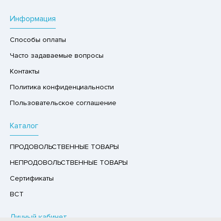
Р,СЫРНЫЙ ПРОДУКТ
Информация
РУКТЫ
Способы оплаты
АЙ
Часто задаваемые вопросы
КОЛАД, ШОКОЛАДНЫЕ БАТОНЧИКИ,
ОКОЛАДНАЯ ПАСТА
Контакты
Политика конфиденциальности
Пользовательское соглашение
Каталог
ПРОДОВОЛЬСТВЕННЫЕ ТОВАРЫ
НЕПРОДОВОЛЬСТВЕННЫЕ ТОВАРЫ
Сертификаты
ВСТ
Личный кабинет