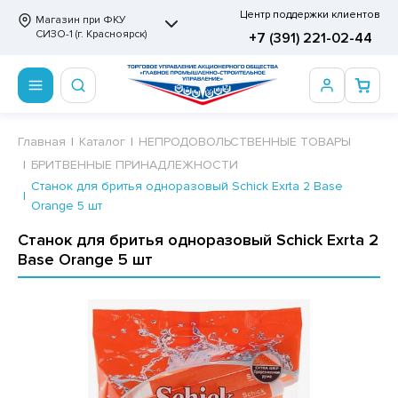
Центр поддержки клиентов
Магазин при ФКУ
СИЗО-1 (г. Красноярск)
+7 (391) 221-02-44
ПРОДОВОЛЬСТВЕННЫЕ ТОВАРЫ
НЕПРОДОВОЛЬСТВЕННЫЕ ТОВАРЫ
Сертификаты
Главная
Каталог
НЕПРОДОВОЛЬСТВЕННЫЕ ТОВАРЫ
БРИТВЕННЫЕ ПРИНАДЛЕЖНОСТИ
ОТОВЫЕ ЗАМОРОЖЕННЫЕ ИЗДЕЛИЯ
АННЫЕ ПРИНАДЛЕЖНОСТИ
ртификаты
Станок для бритья одноразовый Schick Exrta 2 Base
Orange 5 шт
СКВИТНЫЕ ИЗДЕЛИЯ
РИТВЕННЫЕ ПРИНАДЛЕЖНОСТИ
ртификаты
Станок для бритья одноразовый Schick Exrta 2
ФЛИ, ВАФЕЛЬНЫЕ ТОРТЫ
МАГА ТУАЛЕТНАЯ
Base Orange 5 шт
ДА ПИТЬЕВАЯ, МИНЕРАЛЬНАЯ
МАЖНАЯ И ВАТНО-ГИГИЕНИЧЕСКАЯ ПРОДУКЦИЯ
ВАТЕЛЬНАЯ РЕЗИНКА
ЛЬ ДЛЯ ДУША
ФИР, ПАСТИЛА, МАРМЕЛАД
ЕЗОДОРАНТ
РАМЕЛЬ
НЦЕЛЯРСКИЕ ТОВАРЫ