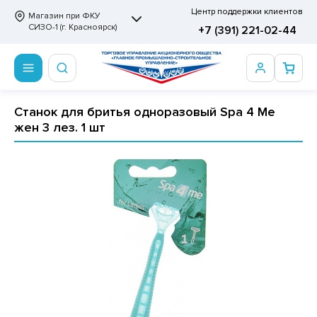
Центр поддержки клиентов
Магазин при ФКУ
СИЗО-1 (г. Красноярск)
+7 (391) 221-02-44
Станок для бритья одноразовый Spa 4 Me
ПРОДОВОЛЬСТВЕННЫЕ ТОВАРЫ
НЕПРОДОВОЛЬСТВЕННЫЕ ТОВАРЫ
Сертификаты
жен 3 лез. 1 шт
ОТОВЫЕ ЗАМОРОЖЕННЫЕ ИЗДЕЛИЯ
АННЫЕ ПРИНАДЛЕЖНОСТИ
ртификаты
СКВИТНЫЕ ИЗДЕЛИЯ
РИТВЕННЫЕ ПРИНАДЛЕЖНОСТИ
ртификаты
ФЛИ, ВАФЕЛЬНЫЕ ТОРТЫ
МАГА ТУАЛЕТНАЯ
ДА ПИТЬЕВАЯ, МИНЕРАЛЬНАЯ
МАЖНАЯ И ВАТНО-ГИГИЕНИЧЕСКАЯ ПРОДУКЦИЯ
ВАТЕЛЬНАЯ РЕЗИНКА
ЛЬ ДЛЯ ДУША
ФИР, ПАСТИЛА, МАРМЕЛАД
ЕЗОДОРАНТ
РАМЕЛЬ
НЦЕЛЯРСКИЕ ТОВАРЫ