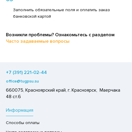
ЕДСТВА ДЛЯ УХОДА ЗА КОЖЕЙ НОГ
ЛОКО ПИТЬЕВОЕ
Заполнить обязательные поля и оплатить заказ
ЕДСТВА ДЛЯ УХОДА ЗА КОЖЕЙ РУК
банковской картой
ПИТКИ БЫСТРОГО ПРИГОТОВЛЕНИЯ
ЕДСТВА ДЛЯ УХОДА ЗА ПОЛОСТЬЮ РТА
ВОЩИ
ЕДСТВА ДЛЯ УХОДА ЗА ТЕЛОМ
Возникли проблемы? Ознакомьтесь с разделом
ЧЕНЬЕ
Часто задаваемые вопросы
ЕДСТВА ЛИЧНОЙ ГИГИЕНЫ
ИПРАВЫ, ПРЯНОСТИ, СПЕЦИИ
РЕДСТВА МОЮЩИЕ,ЧИСТЯЩИЕ
ОДУКТЫ БЫСТРОГО ПРИГОТОВЛЕНИЯ
АКСОФОННЫЕ КАРТЫ
РЯНИКИ
+7 (391) 221-02-44
ОЗЯЙСТВЕННЫЕ ПРИНАДЛЕЖНОСТИ
ХАР И САХАРОЗАМЕНИТЕЛИ
office@tugpsu.su
ЛЕКТРОТОВАРЫ
АДКИЕ ГАЗИРОВАННЫЕ НАПИТКИ
660075, Красноярский край, г. Красноярск, Маерчака
48 ст.6
ЛЬ, СОДА
ОУСЫ
Информация
ХОФРУКТЫ, ОРЕХИ, ГРИБЫ
Способы оплаты
Р,СЫРНЫЙ ПРОДУКТ