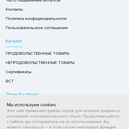
Часто задаваемые вопросы
РУКТЫ
Контакты
АЙ
Политика конфиденциальности
КОЛАД, ШОКОЛАДНЫЕ БАТОНЧИКИ,
Пользовательское соглашение
ОКОЛАДНАЯ ПАСТА
Каталог
ПРОДОВОЛЬСТВЕННЫЕ ТОВАРЫ
НЕПРОДОВОЛЬСТВЕННЫЕ ТОВАРЫ
Сертификаты
ВСТ
Личный кабинет
Мы используем cookies
Авторизация / Регистрация
Этот сайт применяет файлы cookie для анализа трафика и
Мои заказы
улучшения пользовательского опыта. Продолжая работу
с сайтом, вы соглашаетесь на их использование. Вы
Избранное
можете отказаться — в этом случае некоторые функции