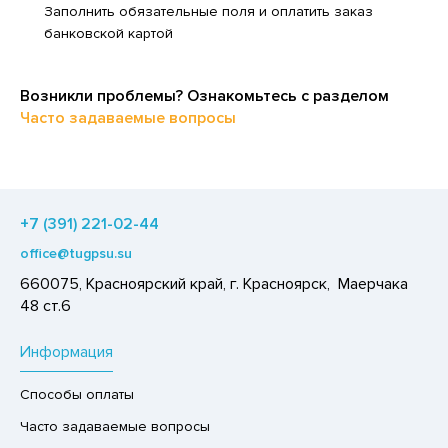
Заполнить обязательные поля и оплатить заказ
ЕДСТВА ДЛЯ УХОДА ЗА КОЖЕЙ НОГ
ЕД
банковской картой
ЕДСТВА ДЛЯ УХОДА ЗА КОЖЕЙ РУК
ЛОКО ПИТЬЕВОЕ
ЕДСТВА ДЛЯ УХОДА ЗА ПОЛОСТЬЮ РТА
ПИТКИ БЫСТРОГО ПРИГОТОВЛЕНИЯ
Возникли проблемы? Ознакомьтесь с разделом
ЕДСТВА ДЛЯ УХОДА ЗА ТЕЛОМ
Часто задаваемые вопросы
ВОЩИ
ЕДСТВА ЛИЧНОЙ ГИГИЕНЫ
ЧЕНЬЕ
РЕДСТВА МОЮЩИЕ,ЧИСТЯЩИЕ
ИПРАВЫ, ПРЯНОСТИ, СПЕЦИИ
АКСОФОННЫЕ КАРТЫ
+7 (391) 221-02-44
ОДУКТЫ БЫСТРОГО ПРИГОТОВЛЕНИЯ
ОЗЯЙСТВЕННЫЕ ПРИНАДЛЕЖНОСТИ
office@tugpsu.su
РЯНИКИ
660075, Красноярский край, г. Красноярск, Маерчака
ЛЕКТРОТОВАРЫ
ХАР И САХАРОЗАМЕНИТЕЛИ
48 ст.6
АДКИЕ ГАЗИРОВАННЫЕ НАПИТКИ
Информация
ЭКОВАЯ ПРОДУКЦИЯ
Способы оплаты
ЛЬ, СОДА
Часто задаваемые вопросы
ОУСЫ