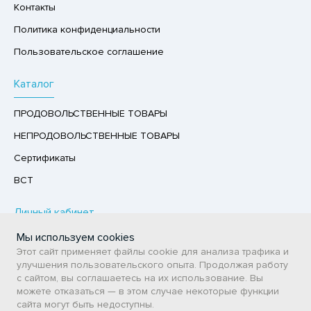
Контакты
ХОФРУКТЫ, ОРЕХИ, ГРИБЫ
Политика конфиденциальности
Р,СЫРНЫЙ ПРОДУКТ
Пользовательское соглашение
РУКТЫ
Каталог
АЙ
КОЛАД, ШОКОЛАДНЫЕ БАТОНЧИКИ,
ПРОДОВОЛЬСТВЕННЫЕ ТОВАРЫ
ОКОЛАДНАЯ ПАСТА
НЕПРОДОВОЛЬСТВЕННЫЕ ТОВАРЫ
Сертификаты
ВСТ
Личный кабинет
Мы используем cookies
Авторизация / Регистрация
Этот сайт применяет файлы cookie для анализа трафика и
Мои заказы
улучшения пользовательского опыта. Продолжая работу
с сайтом, вы соглашаетесь на их использование. Вы
Избранное
можете отказаться — в этом случае некоторые функции
сайта могут быть недоступны.