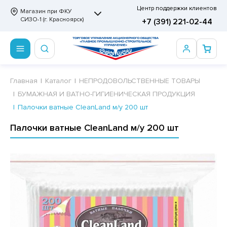
Центр поддержки клиентов
Магазин при ФКУ
СИЗО-1 (г. Красноярск)
+7 (391) 221-02-44
ПРОДОВОЛЬСТВЕННЫЕ ТОВАРЫ
НЕПРОДОВОЛЬСТВЕННЫЕ ТОВАРЫ
Сертификаты
Главная
Каталог
НЕПРОДОВОЛЬСТВЕННЫЕ ТОВАРЫ
БУМАЖНАЯ И ВАТНО-ГИГИЕНИЧЕСКАЯ ПРОДУКЦИЯ
ОТОВЫЕ ЗАМОРОЖЕННЫЕ ИЗДЕЛИЯ
АННЫЕ ПРИНАДЛЕЖНОСТИ
ртификаты
Палочки ватные CleanLand м/у 200 шт
СКВИТНЫЕ ИЗДЕЛИЯ
РИТВЕННЫЕ ПРИНАДЛЕЖНОСТИ
ртификаты
Палочки ватные CleanLand м/у 200 шт
ФЛИ, ВАФЕЛЬНЫЕ ТОРТЫ
МАГА ТУАЛЕТНАЯ
ДА ПИТЬЕВАЯ, МИНЕРАЛЬНАЯ
МАЖНАЯ И ВАТНО-ГИГИЕНИЧЕСКАЯ ПРОДУКЦИЯ
ВАТЕЛЬНАЯ РЕЗИНКА
ЛЬ ДЛЯ ДУША
ФИР, ПАСТИЛА, МАРМЕЛАД
ЕЗОДОРАНТ
РАМЕЛЬ
НЦЕЛЯРСКИЕ ТОВАРЫ