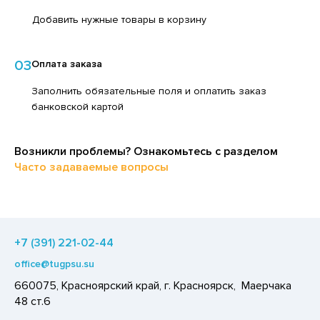
ЕДСТВА ДЛЯ УХОДА ЗА КОЖЕЙ РУК
ЕД
Добавить нужные товары в корзину
ЕДСТВА ДЛЯ УХОДА ЗА ПОЛОСТЬЮ РТА
ЛОКО ПИТЬЕВОЕ
ЕДСТВА ДЛЯ УХОДА ЗА ТЕЛОМ
03
Оплата заказа
ПИТКИ БЫСТРОГО ПРИГОТОВЛЕНИЯ
ЕДСТВА ЛИЧНОЙ ГИГИЕНЫ
Заполнить обязательные поля и оплатить заказ
ВОЩИ
банковской картой
РЕДСТВА МОЮЩИЕ,ЧИСТЯЩИЕ
ЧЕНЬЕ
АКСОФОННЫЕ КАРТЫ
ИПРАВЫ, ПРЯНОСТИ, СПЕЦИИ
Возникли проблемы? Ознакомьтесь с разделом
ОЗЯЙСТВЕННЫЕ ПРИНАДЛЕЖНОСТИ
ОДУКТЫ БЫСТРОГО ПРИГОТОВЛЕНИЯ
Часто задаваемые вопросы
ЛЕКТРОТОВАРЫ
РЯНИКИ
ХАР И САХАРОЗАМЕНИТЕЛИ
АДКИЕ ГАЗИРОВАННЫЕ НАПИТКИ
+7 (391) 221-02-44
ЛЬ, СОДА
office@tugpsu.su
660075, Красноярский край, г. Красноярск, Маерчака
ОУСЫ
48 ст.6
ХОФРУКТЫ, ОРЕХИ, ГРИБЫ