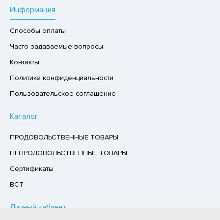
Информация
Р,СЫРНЫЙ ПРОДУКТ
РУКТЫ
Способы оплаты
АЙ
Часто задаваемые вопросы
КОЛАД, ШОКОЛАДНЫЕ БАТОНЧИКИ,
Контакты
ОКОЛАДНАЯ ПАСТА
Политика конфиденциальности
Пользовательское соглашение
Каталог
ПРОДОВОЛЬСТВЕННЫЕ ТОВАРЫ
НЕПРОДОВОЛЬСТВЕННЫЕ ТОВАРЫ
Сертификаты
ВСТ
Личный кабинет