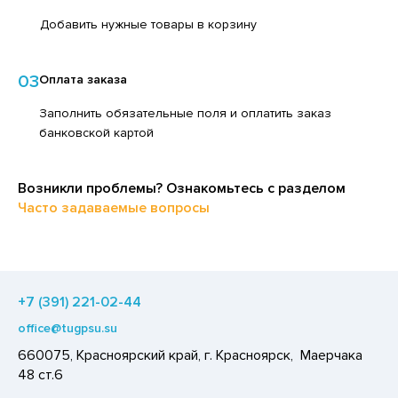
ЕДСТВА ДЛЯ УХОДА ЗА КОЖЕЙ НОГ
ЛОКО ПИТЬЕВОЕ
Добавить нужные товары в корзину
ЕДСТВА ДЛЯ УХОДА ЗА КОЖЕЙ РУК
ПИТКИ БЫСТРОГО ПРИГОТОВЛЕНИЯ
ЕДСТВА ДЛЯ УХОДА ЗА ПОЛОСТЬЮ РТА
03
Оплата заказа
ВОЩИ
ЕДСТВА ДЛЯ УХОДА ЗА ТЕЛОМ
Заполнить обязательные поля и оплатить заказ
ЧЕНЬЕ
банковской картой
ЕДСТВА ЛИЧНОЙ ГИГИЕНЫ
ИПРАВЫ, ПРЯНОСТИ, СПЕЦИИ
РЕДСТВА МОЮЩИЕ,ЧИСТЯЩИЕ
ОДУКТЫ БЫСТРОГО ПРИГОТОВЛЕНИЯ
Возникли проблемы? Ознакомьтесь с разделом
АКСОФОННЫЕ КАРТЫ
РЯНИКИ
Часто задаваемые вопросы
ОЗЯЙСТВЕННЫЕ ПРИНАДЛЕЖНОСТИ
ХАР И САХАРОЗАМЕНИТЕЛИ
ЛЕКТРОТОВАРЫ
АДКИЕ ГАЗИРОВАННЫЕ НАПИТКИ
ЛЬ, СОДА
+7 (391) 221-02-44
ОУСЫ
office@tugpsu.su
660075, Красноярский край, г. Красноярск, Маерчака
ХОФРУКТЫ, ОРЕХИ, ГРИБЫ
48 ст.6
Р,СЫРНЫЙ ПРОДУКТ