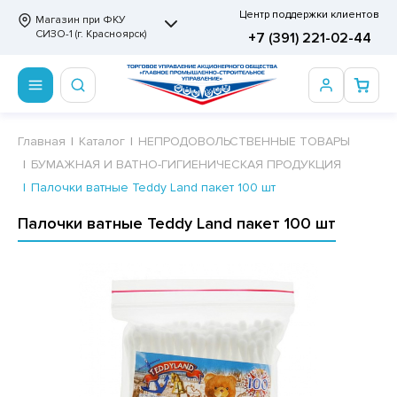
Центр поддержки клиентов
Магазин при ФКУ
СИЗО-1 (г. Красноярск)
+7 (391) 221-02-44
ПРОДОВОЛЬСТВЕННЫЕ ТОВАРЫ
НЕПРОДОВОЛЬСТВЕННЫЕ ТОВАРЫ
Сертификаты
Главная
Каталог
НЕПРОДОВОЛЬСТВЕННЫЕ ТОВАРЫ
БУМАЖНАЯ И ВАТНО-ГИГИЕНИЧЕСКАЯ ПРОДУКЦИЯ
ОТОВЫЕ ЗАМОРОЖЕННЫЕ ИЗДЕЛИЯ
АННЫЕ ПРИНАДЛЕЖНОСТИ
ртификаты
Палочки ватные Teddy Land пакет 100 шт
СКВИТНЫЕ ИЗДЕЛИЯ
РИТВЕННЫЕ ПРИНАДЛЕЖНОСТИ
ртификаты
Палочки ватные Teddy Land пакет 100 шт
ФЛИ, ВАФЕЛЬНЫЕ ТОРТЫ
МАГА ТУАЛЕТНАЯ
ДА ПИТЬЕВАЯ, МИНЕРАЛЬНАЯ
МАЖНАЯ И ВАТНО-ГИГИЕНИЧЕСКАЯ ПРОДУКЦИЯ
ВАТЕЛЬНАЯ РЕЗИНКА
ЛЬ ДЛЯ ДУША
ФИР, ПАСТИЛА, МАРМЕЛАД
ЕЗОДОРАНТ
РАМЕЛЬ
НЦЕЛЯРСКИЕ ТОВАРЫ