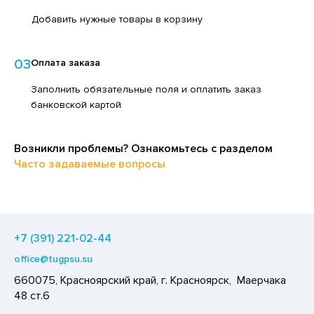
ЕДСТВА ДЛЯ УХОДА ЗА КОЖЕЙ РУК
ЕД
Добавить нужные товары в корзину
ЕДСТВА ДЛЯ УХОДА ЗА ПОЛОСТЬЮ РТА
ЛОКО ПИТЬЕВОЕ
ЕДСТВА ДЛЯ УХОДА ЗА ТЕЛОМ
03
Оплата заказа
ПИТКИ БЫСТРОГО ПРИГОТОВЛЕНИЯ
ЕДСТВА ЛИЧНОЙ ГИГИЕНЫ
Заполнить обязательные поля и оплатить заказ
ВОЩИ
банковской картой
РЕДСТВА МОЮЩИЕ,ЧИСТЯЩИЕ
ЧЕНЬЕ
АКСОФОННЫЕ КАРТЫ
ИПРАВЫ, ПРЯНОСТИ, СПЕЦИИ
Возникли проблемы? Ознакомьтесь с разделом
ОЗЯЙСТВЕННЫЕ ПРИНАДЛЕЖНОСТИ
ОДУКТЫ БЫСТРОГО ПРИГОТОВЛЕНИЯ
Часто задаваемые вопросы
ЛЕКТРОТОВАРЫ
РЯНИКИ
ХАР И САХАРОЗАМЕНИТЕЛИ
АДКИЕ ГАЗИРОВАННЫЕ НАПИТКИ
+7 (391) 221-02-44
ЛЬ, СОДА
office@tugpsu.su
660075, Красноярский край, г. Красноярск, Маерчака
ОУСЫ
48 ст.6
ХОФРУКТЫ, ОРЕХИ, ГРИБЫ