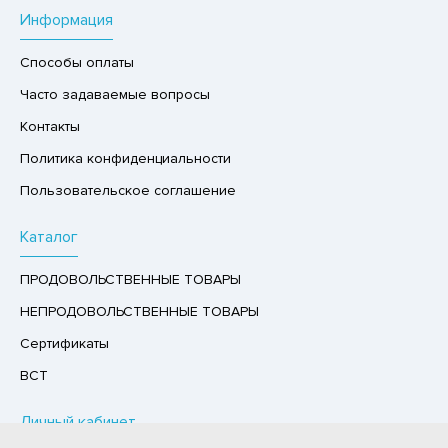
Информация
Р,СЫРНЫЙ ПРОДУКТ
РУКТЫ
Способы оплаты
АЙ
Часто задаваемые вопросы
КОЛАД, ШОКОЛАДНЫЕ БАТОНЧИКИ,
Контакты
ОКОЛАДНАЯ ПАСТА
Политика конфиденциальности
Пользовательское соглашение
Каталог
ПРОДОВОЛЬСТВЕННЫЕ ТОВАРЫ
НЕПРОДОВОЛЬСТВЕННЫЕ ТОВАРЫ
Сертификаты
ВСТ
Личный кабинет