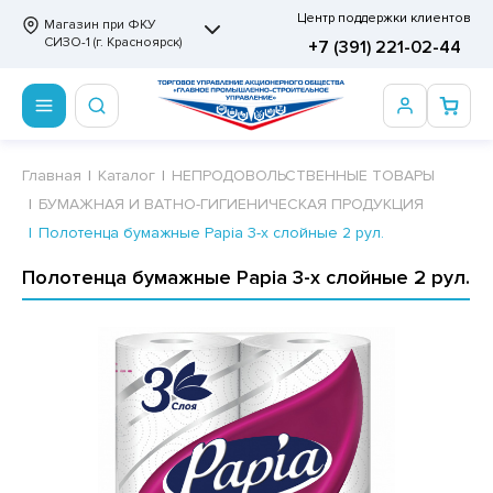
Центр поддержки клиентов
Магазин при ФКУ
СИЗО-1 (г. Красноярск)
+7 (391) 221-02-44
ПРОДОВОЛЬСТВЕННЫЕ ТОВАРЫ
НЕПРОДОВОЛЬСТВЕННЫЕ ТОВАРЫ
Сертификаты
Главная
Каталог
НЕПРОДОВОЛЬСТВЕННЫЕ ТОВАРЫ
БУМАЖНАЯ И ВАТНО-ГИГИЕНИЧЕСКАЯ ПРОДУКЦИЯ
ОТОВЫЕ ЗАМОРОЖЕННЫЕ ИЗДЕЛИЯ
АННЫЕ ПРИНАДЛЕЖНОСТИ
ртификаты
Полотенца бумажные Papia 3-х слойные 2 рул.
СКВИТНЫЕ ИЗДЕЛИЯ
РИТВЕННЫЕ ПРИНАДЛЕЖНОСТИ
ртификаты
Полотенца бумажные Papia 3-х слойные 2 рул.
ФЛИ, ВАФЕЛЬНЫЕ ТОРТЫ
МАГА ТУАЛЕТНАЯ
ДА ПИТЬЕВАЯ, МИНЕРАЛЬНАЯ
МАЖНАЯ И ВАТНО-ГИГИЕНИЧЕСКАЯ ПРОДУКЦИЯ
ВАТЕЛЬНАЯ РЕЗИНКА
ЛЬ ДЛЯ ДУША
ФИР, ПАСТИЛА, МАРМЕЛАД
ЕЗОДОРАНТ
РАМЕЛЬ
НЦЕЛЯРСКИЕ ТОВАРЫ