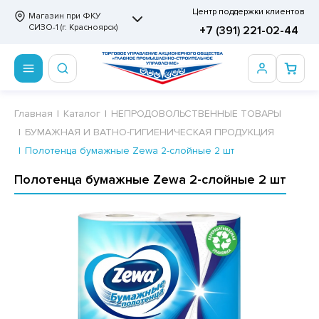
Центр поддержки клиентов
Магазин при ФКУ
СИЗО-1 (г. Красноярск)
+7 (391) 221-02-44
ПРОДОВОЛЬСТВЕННЫЕ ТОВАРЫ
НЕПРОДОВОЛЬСТВЕННЫЕ ТОВАРЫ
Сертификаты
Главная
Каталог
НЕПРОДОВОЛЬСТВЕННЫЕ ТОВАРЫ
БУМАЖНАЯ И ВАТНО-ГИГИЕНИЧЕСКАЯ ПРОДУКЦИЯ
ОТОВЫЕ ЗАМОРОЖЕННЫЕ ИЗДЕЛИЯ
АННЫЕ ПРИНАДЛЕЖНОСТИ
ртификаты
Полотенца бумажные Zewa 2-слойные 2 шт
СКВИТНЫЕ ИЗДЕЛИЯ
РИТВЕННЫЕ ПРИНАДЛЕЖНОСТИ
ртификаты
Полотенца бумажные Zewa 2-слойные 2 шт
ФЛИ, ВАФЕЛЬНЫЕ ТОРТЫ
МАГА ТУАЛЕТНАЯ
ДА ПИТЬЕВАЯ, МИНЕРАЛЬНАЯ
МАЖНАЯ И ВАТНО-ГИГИЕНИЧЕСКАЯ ПРОДУКЦИЯ
ВАТЕЛЬНАЯ РЕЗИНКА
ЛЬ ДЛЯ ДУША
ФИР, ПАСТИЛА, МАРМЕЛАД
ЕЗОДОРАНТ
РАМЕЛЬ
НЦЕЛЯРСКИЕ ТОВАРЫ