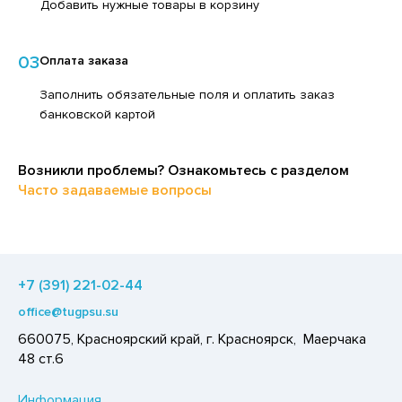
Добавить нужные товары в корзину
ЕДСТВА ДЛЯ УХОДА ЗА КОЖЕЙ РУК
ЕД
ЕДСТВА ДЛЯ УХОДА ЗА ПОЛОСТЬЮ РТА
ЛОКО ПИТЬЕВОЕ
03
Оплата заказа
ЕДСТВА ДЛЯ УХОДА ЗА ТЕЛОМ
ПИТКИ БЫСТРОГО ПРИГОТОВЛЕНИЯ
Заполнить обязательные поля и оплатить заказ
ЕДСТВА ЛИЧНОЙ ГИГИЕНЫ
банковской картой
ВОЩИ
РЕДСТВА МОЮЩИЕ,ЧИСТЯЩИЕ
ЧЕНЬЕ
АКСОФОННЫЕ КАРТЫ
Возникли проблемы? Ознакомьтесь с разделом
ИПРАВЫ, ПРЯНОСТИ, СПЕЦИИ
Часто задаваемые вопросы
ОЗЯЙСТВЕННЫЕ ПРИНАДЛЕЖНОСТИ
ОДУКТЫ БЫСТРОГО ПРИГОТОВЛЕНИЯ
ЛЕКТРОТОВАРЫ
РЯНИКИ
ХАР И САХАРОЗАМЕНИТЕЛИ
+7 (391) 221-02-44
АДКИЕ ГАЗИРОВАННЫЕ НАПИТКИ
office@tugpsu.su
ЛЬ, СОДА
660075, Красноярский край, г. Красноярск, Маерчака
48 ст.6
ОУСЫ
ХОФРУКТЫ, ОРЕХИ, ГРИБЫ
Информация