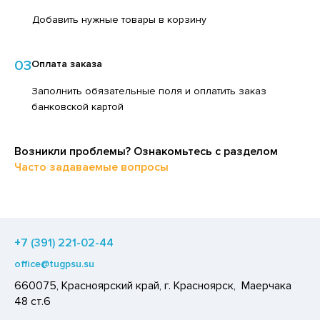
ЕДСТВА ДЛЯ УХОДА ЗА КОЖЕЙ РУК
ЕД
Добавить нужные товары в корзину
ЕДСТВА ДЛЯ УХОДА ЗА ПОЛОСТЬЮ РТА
ЛОКО ПИТЬЕВОЕ
ЕДСТВА ДЛЯ УХОДА ЗА ТЕЛОМ
03
Оплата заказа
ПИТКИ БЫСТРОГО ПРИГОТОВЛЕНИЯ
ЕДСТВА ЛИЧНОЙ ГИГИЕНЫ
Заполнить обязательные поля и оплатить заказ
ВОЩИ
банковской картой
РЕДСТВА МОЮЩИЕ,ЧИСТЯЩИЕ
ЧЕНЬЕ
АКСОФОННЫЕ КАРТЫ
ИПРАВЫ, ПРЯНОСТИ, СПЕЦИИ
Возникли проблемы? Ознакомьтесь с разделом
ОЗЯЙСТВЕННЫЕ ПРИНАДЛЕЖНОСТИ
ОДУКТЫ БЫСТРОГО ПРИГОТОВЛЕНИЯ
Часто задаваемые вопросы
ЛЕКТРОТОВАРЫ
РЯНИКИ
ХАР И САХАРОЗАМЕНИТЕЛИ
АДКИЕ ГАЗИРОВАННЫЕ НАПИТКИ
+7 (391) 221-02-44
ЛЬ, СОДА
office@tugpsu.su
660075, Красноярский край, г. Красноярск, Маерчака
ОУСЫ
48 ст.6
ХОФРУКТЫ, ОРЕХИ, ГРИБЫ