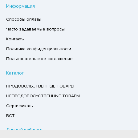
Информация
Р,СЫРНЫЙ ПРОДУКТ
РУКТЫ
Способы оплаты
АЙ
Часто задаваемые вопросы
КОЛАД, ШОКОЛАДНЫЕ БАТОНЧИКИ,
Контакты
ОКОЛАДНАЯ ПАСТА
Политика конфиденциальности
Пользовательское соглашение
Каталог
ПРОДОВОЛЬСТВЕННЫЕ ТОВАРЫ
НЕПРОДОВОЛЬСТВЕННЫЕ ТОВАРЫ
Сертификаты
ВСТ
Личный кабинет