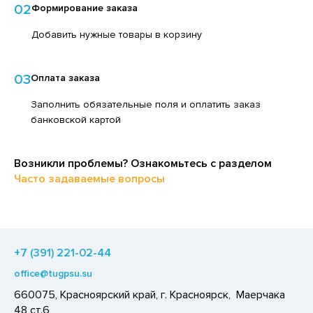
02
Формирование заказа
ЕДСТВА ДЛЯ УХОДА ЗА КОЖЕЙ НОГ
ЛОКО ПИТЬЕВОЕ
ЕДСТВА ДЛЯ УХОДА ЗА КОЖЕЙ РУК
Добавить нужные товары в корзину
ПИТКИ БЫСТРОГО ПРИГОТОВЛЕНИЯ
ЕДСТВА ДЛЯ УХОДА ЗА ПОЛОСТЬЮ РТА
ВОЩИ
03
Оплата заказа
ЕДСТВА ДЛЯ УХОДА ЗА ТЕЛОМ
ЧЕНЬЕ
Заполнить обязательные поля и оплатить заказ
ЕДСТВА ЛИЧНОЙ ГИГИЕНЫ
ИПРАВЫ, ПРЯНОСТИ, СПЕЦИИ
банковской картой
РЕДСТВА МОЮЩИЕ,ЧИСТЯЩИЕ
ОДУКТЫ БЫСТРОГО ПРИГОТОВЛЕНИЯ
АКСОФОННЫЕ КАРТЫ
РЯНИКИ
Возникли проблемы? Ознакомьтесь с разделом
ОЗЯЙСТВЕННЫЕ ПРИНАДЛЕЖНОСТИ
Часто задаваемые вопросы
ХАР И САХАРОЗАМЕНИТЕЛИ
ЛЕКТРОТОВАРЫ
АДКИЕ ГАЗИРОВАННЫЕ НАПИТКИ
ЛЬ, СОДА
+7 (391) 221-02-44
ОУСЫ
office@tugpsu.su
ХОФРУКТЫ, ОРЕХИ, ГРИБЫ
660075, Красноярский край, г. Красноярск, Маерчака
Р,СЫРНЫЙ ПРОДУКТ
48 ст.6