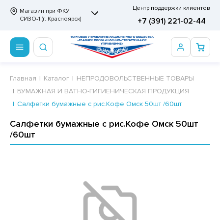
Центр поддержки клиентов
Магазин при ФКУ
СИЗО-1 (г. Красноярск)
+7 (391) 221-02-44
ПРОДОВОЛЬСТВЕННЫЕ ТОВАРЫ
НЕПРОДОВОЛЬСТВЕННЫЕ ТОВАРЫ
Сертификаты
Главная
Каталог
НЕПРОДОВОЛЬСТВЕННЫЕ ТОВАРЫ
БУМАЖНАЯ И ВАТНО-ГИГИЕНИЧЕСКАЯ ПРОДУКЦИЯ
ОТОВЫЕ ЗАМОРОЖЕННЫЕ ИЗДЕЛИЯ
АННЫЕ ПРИНАДЛЕЖНОСТИ
ртификаты
Салфетки бумажные с рис.Кофе Омск 50шт /60шт
СКВИТНЫЕ ИЗДЕЛИЯ
РИТВЕННЫЕ ПРИНАДЛЕЖНОСТИ
ртификаты
Салфетки бумажные с рис.Кофе Омск 50шт
/60шт
ФЛИ, ВАФЕЛЬНЫЕ ТОРТЫ
МАГА ТУАЛЕТНАЯ
ДА ПИТЬЕВАЯ, МИНЕРАЛЬНАЯ
МАЖНАЯ И ВАТНО-ГИГИЕНИЧЕСКАЯ ПРОДУКЦИЯ
ВАТЕЛЬНАЯ РЕЗИНКА
ЛЬ ДЛЯ ДУША
ФИР, ПАСТИЛА, МАРМЕЛАД
ЕЗОДОРАНТ
РАМЕЛЬ
НЦЕЛЯРСКИЕ ТОВАРЫ