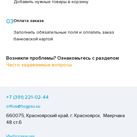
Добавить нужные товары в корзину
ЕДСТВА ДЛЯ УХОДА ЗА КОЖЕЙ РУК
ЕД
ЕДСТВА ДЛЯ УХОДА ЗА ПОЛОСТЬЮ РТА
ЛОКО ПИТЬЕВОЕ
03
Оплата заказа
ЕДСТВА ДЛЯ УХОДА ЗА ТЕЛОМ
ПИТКИ БЫСТРОГО ПРИГОТОВЛЕНИЯ
Заполнить обязательные поля и оплатить заказ
ЕДСТВА ЛИЧНОЙ ГИГИЕНЫ
банковской картой
ВОЩИ
РЕДСТВА МОЮЩИЕ,ЧИСТЯЩИЕ
ЧЕНЬЕ
АКСОФОННЫЕ КАРТЫ
Возникли проблемы? Ознакомьтесь с разделом
ИПРАВЫ, ПРЯНОСТИ, СПЕЦИИ
Часто задаваемые вопросы
ОЗЯЙСТВЕННЫЕ ПРИНАДЛЕЖНОСТИ
ОДУКТЫ БЫСТРОГО ПРИГОТОВЛЕНИЯ
ЛЕКТРОТОВАРЫ
РЯНИКИ
ХАР И САХАРОЗАМЕНИТЕЛИ
+7 (391) 221-02-44
АДКИЕ ГАЗИРОВАННЫЕ НАПИТКИ
office@tugpsu.su
ЛЬ, СОДА
660075, Красноярский край, г. Красноярск, Маерчака
48 ст.6
ОУСЫ
ХОФРУКТЫ, ОРЕХИ, ГРИБЫ
Информация