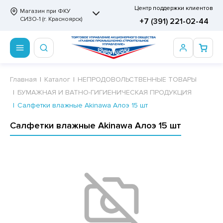
Центр поддержки клиентов
Магазин при ФКУ
СИЗО-1 (г. Красноярск)
+7 (391) 221-02-44
ПРОДОВОЛЬСТВЕННЫЕ ТОВАРЫ
НЕПРОДОВОЛЬСТВЕННЫЕ ТОВАРЫ
Сертификаты
Главная
Каталог
НЕПРОДОВОЛЬСТВЕННЫЕ ТОВАРЫ
БУМАЖНАЯ И ВАТНО-ГИГИЕНИЧЕСКАЯ ПРОДУКЦИЯ
ОТОВЫЕ ЗАМОРОЖЕННЫЕ ИЗДЕЛИЯ
АННЫЕ ПРИНАДЛЕЖНОСТИ
ртификаты
Салфетки влажные Akinawa Алоэ 15 шт
СКВИТНЫЕ ИЗДЕЛИЯ
РИТВЕННЫЕ ПРИНАДЛЕЖНОСТИ
ртификаты
Салфетки влажные Akinawa Алоэ 15 шт
ФЛИ, ВАФЕЛЬНЫЕ ТОРТЫ
МАГА ТУАЛЕТНАЯ
ДА ПИТЬЕВАЯ, МИНЕРАЛЬНАЯ
МАЖНАЯ И ВАТНО-ГИГИЕНИЧЕСКАЯ ПРОДУКЦИЯ
ВАТЕЛЬНАЯ РЕЗИНКА
ЛЬ ДЛЯ ДУША
ФИР, ПАСТИЛА, МАРМЕЛАД
ЕЗОДОРАНТ
РАМЕЛЬ
НЦЕЛЯРСКИЕ ТОВАРЫ