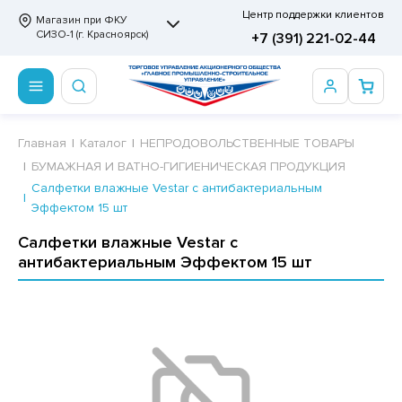
Центр поддержки клиентов
Магазин при ФКУ
СИЗО-1 (г. Красноярск)
+7 (391) 221-02-44
ПРОДОВОЛЬСТВЕННЫЕ ТОВАРЫ
НЕПРОДОВОЛЬСТВЕННЫЕ ТОВАРЫ
Сертификаты
Главная
Каталог
НЕПРОДОВОЛЬСТВЕННЫЕ ТОВАРЫ
БУМАЖНАЯ И ВАТНО-ГИГИЕНИЧЕСКАЯ ПРОДУКЦИЯ
ОТОВЫЕ ЗАМОРОЖЕННЫЕ ИЗДЕЛИЯ
АННЫЕ ПРИНАДЛЕЖНОСТИ
ртификаты
Салфетки влажные Vestar с антибактериальным
Эффектом 15 шт
СКВИТНЫЕ ИЗДЕЛИЯ
РИТВЕННЫЕ ПРИНАДЛЕЖНОСТИ
ртификаты
Салфетки влажные Vestar с
ФЛИ, ВАФЕЛЬНЫЕ ТОРТЫ
МАГА ТУАЛЕТНАЯ
антибактериальным Эффектом 15 шт
ДА ПИТЬЕВАЯ, МИНЕРАЛЬНАЯ
МАЖНАЯ И ВАТНО-ГИГИЕНИЧЕСКАЯ ПРОДУКЦИЯ
ВАТЕЛЬНАЯ РЕЗИНКА
ЛЬ ДЛЯ ДУША
ФИР, ПАСТИЛА, МАРМЕЛАД
ЕЗОДОРАНТ
РАМЕЛЬ
НЦЕЛЯРСКИЕ ТОВАРЫ