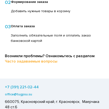
02
Формирование заказа
ЕДСТВА ДЛЯ УХОДА ЗА КОЖЕЙ РУК
ЕД
Добавить нужные товары в корзину
ЕДСТВА ДЛЯ УХОДА ЗА ПОЛОСТЬЮ РТА
ЛОКО ПИТЬЕВОЕ
ЕДСТВА ДЛЯ УХОДА ЗА ТЕЛОМ
ПИТКИ БЫСТРОГО ПРИГОТОВЛЕНИЯ
03
Оплата заказа
ЕДСТВА ЛИЧНОЙ ГИГИЕНЫ
ВОЩИ
Заполнить обязательные поля и оплатить заказ
РЕДСТВА МОЮЩИЕ,ЧИСТЯЩИЕ
ЧЕНЬЕ
банковской картой
АКСОФОННЫЕ КАРТЫ
ИПРАВЫ, ПРЯНОСТИ, СПЕЦИИ
ОЗЯЙСТВЕННЫЕ ПРИНАДЛЕЖНОСТИ
Возникли проблемы? Ознакомьтесь с разделом
ОДУКТЫ БЫСТРОГО ПРИГОТОВЛЕНИЯ
Часто задаваемые вопросы
ЛЕКТРОТОВАРЫ
РЯНИКИ
ХАР И САХАРОЗАМЕНИТЕЛИ
АДКИЕ ГАЗИРОВАННЫЕ НАПИТКИ
+7 (391) 221-02-44
ЛЬ, СОДА
office@tugpsu.su
ОУСЫ
660075, Красноярский край, г. Красноярск, Маерчака
ХОФРУКТЫ, ОРЕХИ, ГРИБЫ
48 ст.6