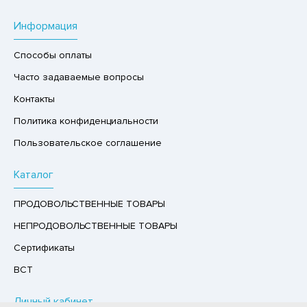
Р,СЫРНЫЙ ПРОДУКТ
Информация
РУКТЫ
Способы оплаты
АЙ
Часто задаваемые вопросы
КОЛАД, ШОКОЛАДНЫЕ БАТОНЧИКИ,
ОКОЛАДНАЯ ПАСТА
Контакты
Политика конфиденциальности
Пользовательское соглашение
Каталог
ПРОДОВОЛЬСТВЕННЫЕ ТОВАРЫ
НЕПРОДОВОЛЬСТВЕННЫЕ ТОВАРЫ
Сертификаты
ВСТ
Личный кабинет