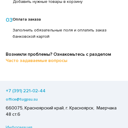
Добавить нужные товары в корзину
ЕДСТВА ДЛЯ УХОДА ЗА КОЖЕЙ НОГ
ЛОКО ПИТЬЕВОЕ
ЕДСТВА ДЛЯ УХОДА ЗА КОЖЕЙ РУК
ПИТКИ БЫСТРОГО ПРИГОТОВЛЕНИЯ
03
Оплата заказа
ЕДСТВА ДЛЯ УХОДА ЗА ПОЛОСТЬЮ РТА
ВОЩИ
Заполнить обязательные поля и оплатить заказ
ЕДСТВА ДЛЯ УХОДА ЗА ТЕЛОМ
банковской картой
ЧЕНЬЕ
ЕДСТВА ЛИЧНОЙ ГИГИЕНЫ
ИПРАВЫ, ПРЯНОСТИ, СПЕЦИИ
РЕДСТВА МОЮЩИЕ,ЧИСТЯЩИЕ
Возникли проблемы? Ознакомьтесь с разделом
ОДУКТЫ БЫСТРОГО ПРИГОТОВЛЕНИЯ
Часто задаваемые вопросы
АКСОФОННЫЕ КАРТЫ
РЯНИКИ
ОЗЯЙСТВЕННЫЕ ПРИНАДЛЕЖНОСТИ
ХАР И САХАРОЗАМЕНИТЕЛИ
ЛЕКТРОТОВАРЫ
АДКИЕ ГАЗИРОВАННЫЕ НАПИТКИ
+7 (391) 221-02-44
ЛЬ, СОДА
office@tugpsu.su
ОУСЫ
660075, Красноярский край, г. Красноярск, Маерчака
48 ст.6
ХОФРУКТЫ, ОРЕХИ, ГРИБЫ
Р,СЫРНЫЙ ПРОДУКТ
Информация