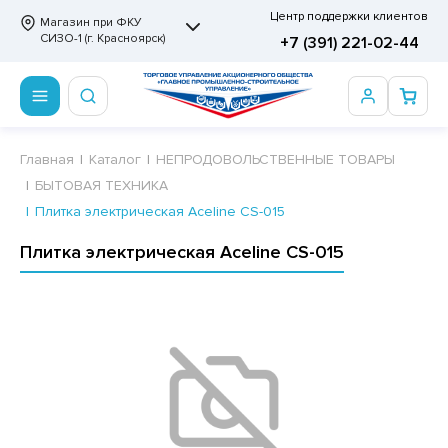
Центр поддержки клиентов
Магазин при ФКУ
СИЗО-1 (г. Красноярск)
+7 (391) 221-02-44
ПРОДОВОЛЬСТВЕННЫЕ ТОВАРЫ
НЕПРОДОВОЛЬСТВЕННЫЕ ТОВАРЫ
Сертификаты
Главная
Каталог
НЕПРОДОВОЛЬСТВЕННЫЕ ТОВАРЫ
БЫТОВАЯ ТЕХНИКА
ОТОВЫЕ ЗАМОРОЖЕННЫЕ ИЗДЕЛИЯ
АННЫЕ ПРИНАДЛЕЖНОСТИ
ртификаты
Плитка электрическая Aceline CS-015
СКВИТНЫЕ ИЗДЕЛИЯ
РИТВЕННЫЕ ПРИНАДЛЕЖНОСТИ
ртификаты
Плитка электрическая Aceline CS-015
ФЛИ, ВАФЕЛЬНЫЕ ТОРТЫ
МАГА ТУАЛЕТНАЯ
ДА ПИТЬЕВАЯ, МИНЕРАЛЬНАЯ
МАЖНАЯ И ВАТНО-ГИГИЕНИЧЕСКАЯ ПРОДУКЦИЯ
ВАТЕЛЬНАЯ РЕЗИНКА
ЛЬ ДЛЯ ДУША
ФИР, ПАСТИЛА, МАРМЕЛАД
ЕЗОДОРАНТ
РАМЕЛЬ
НЦЕЛЯРСКИЕ ТОВАРЫ