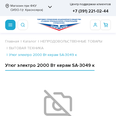
Центр поддержки клиентов
Магазин при ФКУ
СИЗО-1 (г. Красноярск)
+7 (391) 221-02-44
ПРОДОВОЛЬСТВЕННЫЕ ТОВАРЫ
НЕПРОДОВОЛЬСТВЕННЫЕ ТОВАРЫ
Сертификаты
Главная
Каталог
НЕПРОДОВОЛЬСТВЕННЫЕ ТОВАРЫ
БЫТОВАЯ ТЕХНИКА
ОТОВЫЕ ЗАМОРОЖЕННЫЕ ИЗДЕЛИЯ
АННЫЕ ПРИНАДЛЕЖНОСТИ
ртификаты
Утюг электро 2000 Вт керам SA-3049 к
СКВИТНЫЕ ИЗДЕЛИЯ
РИТВЕННЫЕ ПРИНАДЛЕЖНОСТИ
ртификаты
Утюг электро 2000 Вт керам SA-3049 к
ФЛИ, ВАФЕЛЬНЫЕ ТОРТЫ
МАГА ТУАЛЕТНАЯ
ДА ПИТЬЕВАЯ, МИНЕРАЛЬНАЯ
МАЖНАЯ И ВАТНО-ГИГИЕНИЧЕСКАЯ ПРОДУКЦИЯ
ВАТЕЛЬНАЯ РЕЗИНКА
ЛЬ ДЛЯ ДУША
ФИР, ПАСТИЛА, МАРМЕЛАД
ЕЗОДОРАНТ
РАМЕЛЬ
НЦЕЛЯРСКИЕ ТОВАРЫ