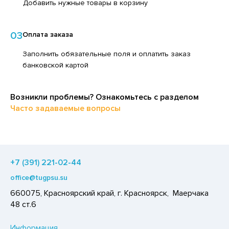
Добавить нужные товары в корзину
ЕДСТВА ДЛЯ УХОДА ЗА КОЖЕЙ НОГ
ЛОКО ПИТЬЕВОЕ
ЕДСТВА ДЛЯ УХОДА ЗА КОЖЕЙ РУК
ПИТКИ БЫСТРОГО ПРИГОТОВЛЕНИЯ
03
Оплата заказа
ЕДСТВА ДЛЯ УХОДА ЗА ПОЛОСТЬЮ РТА
ВОЩИ
Заполнить обязательные поля и оплатить заказ
ЕДСТВА ДЛЯ УХОДА ЗА ТЕЛОМ
банковской картой
ЧЕНЬЕ
ЕДСТВА ЛИЧНОЙ ГИГИЕНЫ
ИПРАВЫ, ПРЯНОСТИ, СПЕЦИИ
РЕДСТВА МОЮЩИЕ,ЧИСТЯЩИЕ
Возникли проблемы? Ознакомьтесь с разделом
ОДУКТЫ БЫСТРОГО ПРИГОТОВЛЕНИЯ
Часто задаваемые вопросы
АКСОФОННЫЕ КАРТЫ
РЯНИКИ
ОЗЯЙСТВЕННЫЕ ПРИНАДЛЕЖНОСТИ
ХАР И САХАРОЗАМЕНИТЕЛИ
ЛЕКТРОТОВАРЫ
АДКИЕ ГАЗИРОВАННЫЕ НАПИТКИ
+7 (391) 221-02-44
ЛЬ, СОДА
office@tugpsu.su
ОУСЫ
660075, Красноярский край, г. Красноярск, Маерчака
48 ст.6
ХОФРУКТЫ, ОРЕХИ, ГРИБЫ
Р,СЫРНЫЙ ПРОДУКТ
Информация