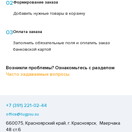
02
Формирование заказа
ЕДСТВА ДЛЯ УХОДА ЗА КОЖЕЙ РУК
ЕД
Добавить нужные товары в корзину
ЕДСТВА ДЛЯ УХОДА ЗА ПОЛОСТЬЮ РТА
ЛОКО ПИТЬЕВОЕ
ЕДСТВА ДЛЯ УХОДА ЗА ТЕЛОМ
ПИТКИ БЫСТРОГО ПРИГОТОВЛЕНИЯ
03
Оплата заказа
ЕДСТВА ЛИЧНОЙ ГИГИЕНЫ
ВОЩИ
Заполнить обязательные поля и оплатить заказ
РЕДСТВА МОЮЩИЕ,ЧИСТЯЩИЕ
ЧЕНЬЕ
банковской картой
АКСОФОННЫЕ КАРТЫ
ИПРАВЫ, ПРЯНОСТИ, СПЕЦИИ
ОЗЯЙСТВЕННЫЕ ПРИНАДЛЕЖНОСТИ
Возникли проблемы? Ознакомьтесь с разделом
ОДУКТЫ БЫСТРОГО ПРИГОТОВЛЕНИЯ
Часто задаваемые вопросы
ЛЕКТРОТОВАРЫ
РЯНИКИ
ХАР И САХАРОЗАМЕНИТЕЛИ
АДКИЕ ГАЗИРОВАННЫЕ НАПИТКИ
+7 (391) 221-02-44
ЛЬ, СОДА
office@tugpsu.su
ОУСЫ
660075, Красноярский край, г. Красноярск, Маерчака
ХОФРУКТЫ, ОРЕХИ, ГРИБЫ
48 ст.6