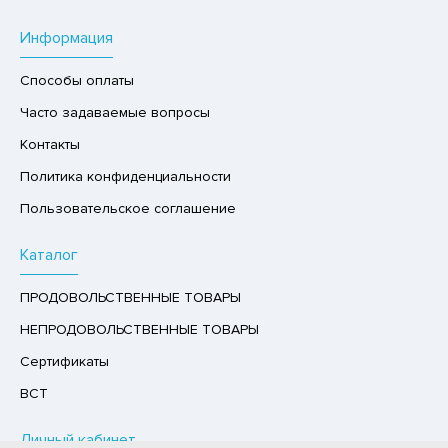
Р,СЫРНЫЙ ПРОДУКТ
Информация
РУКТЫ
Способы оплаты
АЙ
Часто задаваемые вопросы
КОЛАД, ШОКОЛАДНЫЕ БАТОНЧИКИ,
ОКОЛАДНАЯ ПАСТА
Контакты
Политика конфиденциальности
Пользовательское соглашение
Каталог
ПРОДОВОЛЬСТВЕННЫЕ ТОВАРЫ
НЕПРОДОВОЛЬСТВЕННЫЕ ТОВАРЫ
Сертификаты
ВСТ
Личный кабинет