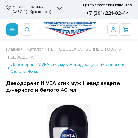
Центр поддержки клиентов
Магазин при ФКУ
СИЗО-1 (г. Красноярск)
+7 (391) 221-02-44
ПРОДОВОЛЬСТВЕННЫЕ ТОВАРЫ
НЕПРОДОВОЛЬСТВЕННЫЕ ТОВАРЫ
Сертификаты
Главная
Каталог
НЕПРОДОВОЛЬСТВЕННЫЕ ТОВАРЫ
ДЕЗОДОРАНТ
ОТОВЫЕ ЗАМОРОЖЕННЫЕ ИЗДЕЛИЯ
АННЫЕ ПРИНАДЛЕЖНОСТИ
ртификаты
Дезодорант NIVEA стик муж Невид.защита д\черного и
белого 40 мл
СКВИТНЫЕ ИЗДЕЛИЯ
РИТВЕННЫЕ ПРИНАДЛЕЖНОСТИ
ртификаты
Дезодорант NIVEA стик муж Невид.защита
ФЛИ, ВАФЕЛЬНЫЕ ТОРТЫ
МАГА ТУАЛЕТНАЯ
д\черного и белого 40 мл
ДА ПИТЬЕВАЯ, МИНЕРАЛЬНАЯ
МАЖНАЯ И ВАТНО-ГИГИЕНИЧЕСКАЯ ПРОДУКЦИЯ
ВАТЕЛЬНАЯ РЕЗИНКА
ЛЬ ДЛЯ ДУША
ФИР, ПАСТИЛА, МАРМЕЛАД
ЕЗОДОРАНТ
РАМЕЛЬ
НЦЕЛЯРСКИЕ ТОВАРЫ