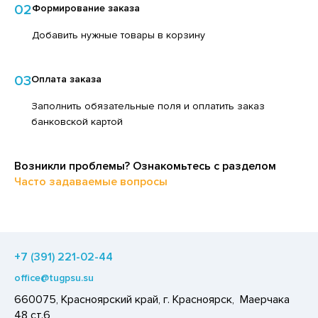
02
Формирование заказа
ЕДСТВА ДЛЯ УХОДА ЗА КОЖЕЙ РУК
ЕД
ЕДСТВА ДЛЯ УХОДА ЗА ПОЛОСТЬЮ РТА
Добавить нужные товары в корзину
ЛОКО ПИТЬЕВОЕ
ЕДСТВА ДЛЯ УХОДА ЗА ТЕЛОМ
ПИТКИ БЫСТРОГО ПРИГОТОВЛЕНИЯ
03
Оплата заказа
ЕДСТВА ЛИЧНОЙ ГИГИЕНЫ
ВОЩИ
Заполнить обязательные поля и оплатить заказ
РЕДСТВА МОЮЩИЕ,ЧИСТЯЩИЕ
ЧЕНЬЕ
банковской картой
АКСОФОННЫЕ КАРТЫ
ИПРАВЫ, ПРЯНОСТИ, СПЕЦИИ
ОЗЯЙСТВЕННЫЕ ПРИНАДЛЕЖНОСТИ
ОДУКТЫ БЫСТРОГО ПРИГОТОВЛЕНИЯ
Возникли проблемы? Ознакомьтесь с разделом
ЛЕКТРОТОВАРЫ
Часто задаваемые вопросы
РЯНИКИ
ХАР И САХАРОЗАМЕНИТЕЛИ
АДКИЕ ГАЗИРОВАННЫЕ НАПИТКИ
+7 (391) 221-02-44
ЛЬ, СОДА
office@tugpsu.su
ОУСЫ
660075, Красноярский край, г. Красноярск, Маерчака
ХОФРУКТЫ, ОРЕХИ, ГРИБЫ
48 ст.6