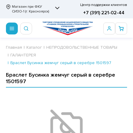
Центр поддержки клиентов
Магазин при ФКУ
СИЗО-1 (г. Красноярск)
+7 (391) 221-02-44
ПРОДОВОЛЬСТВЕННЫЕ ТОВАРЫ
НЕПРОДОВОЛЬСТВЕННЫЕ ТОВАРЫ
Сертификаты
Главная
Каталог
НЕПРОДОВОЛЬСТВЕННЫЕ ТОВАРЫ
ГАЛАНТЕРЕЯ
ОТОВЫЕ ЗАМОРОЖЕННЫЕ ИЗДЕЛИЯ
АННЫЕ ПРИНАДЛЕЖНОСТИ
ртификаты
Браслет Бусинка жемчуг серый в серебре 1501597
СКВИТНЫЕ ИЗДЕЛИЯ
РИТВЕННЫЕ ПРИНАДЛЕЖНОСТИ
ртификаты
Браслет Бусинка жемчуг серый в серебре
1501597
ФЛИ, ВАФЕЛЬНЫЕ ТОРТЫ
МАГА ТУАЛЕТНАЯ
ДА ПИТЬЕВАЯ, МИНЕРАЛЬНАЯ
МАЖНАЯ И ВАТНО-ГИГИЕНИЧЕСКАЯ ПРОДУКЦИЯ
ВАТЕЛЬНАЯ РЕЗИНКА
ЛЬ ДЛЯ ДУША
ФИР, ПАСТИЛА, МАРМЕЛАД
ЕЗОДОРАНТ
РАМЕЛЬ
НЦЕЛЯРСКИЕ ТОВАРЫ