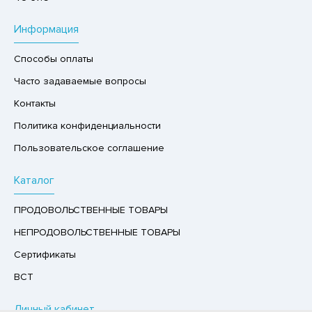
Р,СЫРНЫЙ ПРОДУКТ
Информация
РУКТЫ
Способы оплаты
АЙ
Часто задаваемые вопросы
КОЛАД, ШОКОЛАДНЫЕ БАТОНЧИКИ,
ОКОЛАДНАЯ ПАСТА
Контакты
Политика конфиденциальности
Пользовательское соглашение
Каталог
ПРОДОВОЛЬСТВЕННЫЕ ТОВАРЫ
НЕПРОДОВОЛЬСТВЕННЫЕ ТОВАРЫ
Сертификаты
ВСТ
Личный кабинет