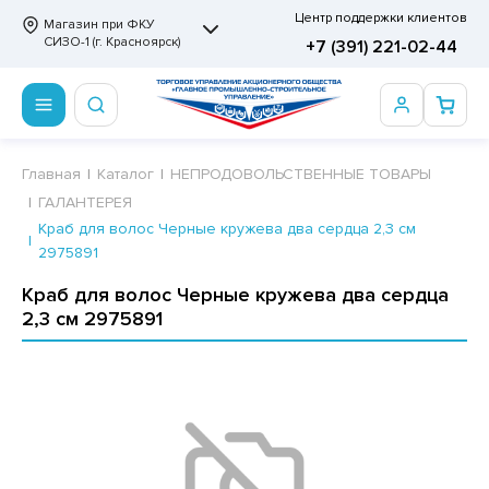
Центр поддержки клиентов
Магазин при ФКУ
СИЗО-1 (г. Красноярск)
+7 (391) 221-02-44
ПРОДОВОЛЬСТВЕННЫЕ ТОВАРЫ
НЕПРОДОВОЛЬСТВЕННЫЕ ТОВАРЫ
Сертификаты
Главная
Каталог
НЕПРОДОВОЛЬСТВЕННЫЕ ТОВАРЫ
ГАЛАНТЕРЕЯ
ОТОВЫЕ ЗАМОРОЖЕННЫЕ ИЗДЕЛИЯ
АННЫЕ ПРИНАДЛЕЖНОСТИ
ртификаты
Краб для волос Черные кружева два сердца 2,3 см
2975891
СКВИТНЫЕ ИЗДЕЛИЯ
РИТВЕННЫЕ ПРИНАДЛЕЖНОСТИ
ртификаты
Краб для волос Черные кружева два сердца
ФЛИ, ВАФЕЛЬНЫЕ ТОРТЫ
МАГА ТУАЛЕТНАЯ
2,3 см 2975891
ДА ПИТЬЕВАЯ, МИНЕРАЛЬНАЯ
МАЖНАЯ И ВАТНО-ГИГИЕНИЧЕСКАЯ ПРОДУКЦИЯ
ВАТЕЛЬНАЯ РЕЗИНКА
ЛЬ ДЛЯ ДУША
ФИР, ПАСТИЛА, МАРМЕЛАД
ЕЗОДОРАНТ
РАМЕЛЬ
НЦЕЛЯРСКИЕ ТОВАРЫ