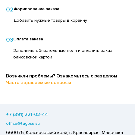
ЕДСТВА ДЛЯ УХОДА ЗА КОЖЕЙ НОГ
ЛОКО ПИТЬЕВОЕ
02
Формирование заказа
ЕДСТВА ДЛЯ УХОДА ЗА КОЖЕЙ РУК
ПИТКИ БЫСТРОГО ПРИГОТОВЛЕНИЯ
Добавить нужные товары в корзину
ЕДСТВА ДЛЯ УХОДА ЗА ПОЛОСТЬЮ РТА
ВОЩИ
ЕДСТВА ДЛЯ УХОДА ЗА ТЕЛОМ
ЧЕНЬЕ
03
Оплата заказа
ЕДСТВА ЛИЧНОЙ ГИГИЕНЫ
ИПРАВЫ, ПРЯНОСТИ, СПЕЦИИ
Заполнить обязательные поля и оплатить заказ
РЕДСТВА МОЮЩИЕ,ЧИСТЯЩИЕ
банковской картой
ОДУКТЫ БЫСТРОГО ПРИГОТОВЛЕНИЯ
АКСОФОННЫЕ КАРТЫ
РЯНИКИ
Возникли проблемы? Ознакомьтесь с разделом
ОЗЯЙСТВЕННЫЕ ПРИНАДЛЕЖНОСТИ
ХАР И САХАРОЗАМЕНИТЕЛИ
Часто задаваемые вопросы
ЛЕКТРОТОВАРЫ
АДКИЕ ГАЗИРОВАННЫЕ НАПИТКИ
ЛЬ, СОДА
ОУСЫ
+7 (391) 221-02-44
ХОФРУКТЫ, ОРЕХИ, ГРИБЫ
office@tugpsu.su
Р,СЫРНЫЙ ПРОДУКТ
660075, Красноярский край, г. Красноярск, Маерчака