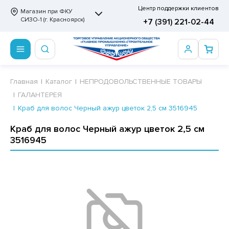
Центр поддержки клиентов
Магазин при ФКУ
СИЗО-1 (г. Красноярск)
+7 (391) 221-02-44
ПРОДОВОЛЬСТВЕННЫЕ ТОВАРЫ
НЕПРОДОВОЛЬСТВЕННЫЕ ТОВАРЫ
Сертификаты
Главная
Каталог
НЕПРОДОВОЛЬСТВЕННЫЕ ТОВАРЫ
ГАЛАНТЕРЕЯ
ОТОВЫЕ ЗАМОРОЖЕННЫЕ ИЗДЕЛИЯ
АННЫЕ ПРИНАДЛЕЖНОСТИ
ртификаты
Краб для волос Черный ажур цветок 2,5 см 3516945
СКВИТНЫЕ ИЗДЕЛИЯ
РИТВЕННЫЕ ПРИНАДЛЕЖНОСТИ
ртификаты
Краб для волос Черный ажур цветок 2,5 см
3516945
ФЛИ, ВАФЕЛЬНЫЕ ТОРТЫ
МАГА ТУАЛЕТНАЯ
ДА ПИТЬЕВАЯ, МИНЕРАЛЬНАЯ
МАЖНАЯ И ВАТНО-ГИГИЕНИЧЕСКАЯ ПРОДУКЦИЯ
ВАТЕЛЬНАЯ РЕЗИНКА
ЛЬ ДЛЯ ДУША
ФИР, ПАСТИЛА, МАРМЕЛАД
ЕЗОДОРАНТ
РАМЕЛЬ
НЦЕЛЯРСКИЕ ТОВАРЫ