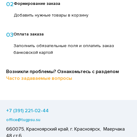
02
Формирование заказа
ЕДСТВА ДЛЯ УХОДА ЗА КОЖЕЙ РУК
ЕД
ЕДСТВА ДЛЯ УХОДА ЗА ПОЛОСТЬЮ РТА
Добавить нужные товары в корзину
ЛОКО ПИТЬЕВОЕ
ЕДСТВА ДЛЯ УХОДА ЗА ТЕЛОМ
ПИТКИ БЫСТРОГО ПРИГОТОВЛЕНИЯ
03
Оплата заказа
ЕДСТВА ЛИЧНОЙ ГИГИЕНЫ
ВОЩИ
Заполнить обязательные поля и оплатить заказ
РЕДСТВА МОЮЩИЕ,ЧИСТЯЩИЕ
ЧЕНЬЕ
банковской картой
АКСОФОННЫЕ КАРТЫ
ИПРАВЫ, ПРЯНОСТИ, СПЕЦИИ
ОЗЯЙСТВЕННЫЕ ПРИНАДЛЕЖНОСТИ
ОДУКТЫ БЫСТРОГО ПРИГОТОВЛЕНИЯ
Возникли проблемы? Ознакомьтесь с разделом
ЛЕКТРОТОВАРЫ
Часто задаваемые вопросы
РЯНИКИ
ХАР И САХАРОЗАМЕНИТЕЛИ
АДКИЕ ГАЗИРОВАННЫЕ НАПИТКИ
+7 (391) 221-02-44
ЛЬ, СОДА
office@tugpsu.su
ОУСЫ
660075, Красноярский край, г. Красноярск, Маерчака
ХОФРУКТЫ, ОРЕХИ, ГРИБЫ
48 ст.6