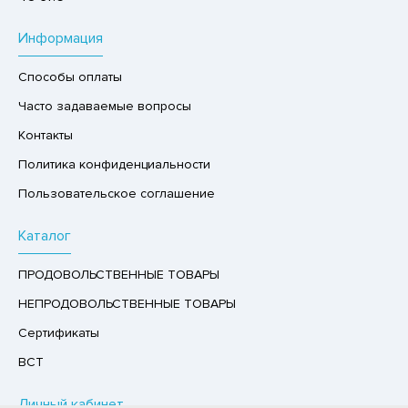
Р,СЫРНЫЙ ПРОДУКТ
Информация
РУКТЫ
Способы оплаты
АЙ
Часто задаваемые вопросы
КОЛАД, ШОКОЛАДНЫЕ БАТОНЧИКИ,
ОКОЛАДНАЯ ПАСТА
Контакты
Политика конфиденциальности
Пользовательское соглашение
Каталог
ПРОДОВОЛЬСТВЕННЫЕ ТОВАРЫ
НЕПРОДОВОЛЬСТВЕННЫЕ ТОВАРЫ
Сертификаты
ВСТ
Личный кабинет