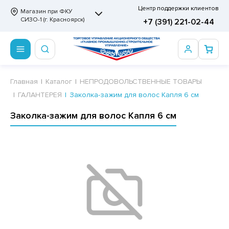
Центр поддержки клиентов
Магазин при ФКУ
СИЗО-1 (г. Красноярск)
+7 (391) 221-02-44
ПРОДОВОЛЬСТВЕННЫЕ ТОВАРЫ
НЕПРОДОВОЛЬСТВЕННЫЕ ТОВАРЫ
Сертификаты
Главная
Каталог
НЕПРОДОВОЛЬСТВЕННЫЕ ТОВАРЫ
ГАЛАНТЕРЕЯ
Заколка-зажим для волос Капля 6 см
ОТОВЫЕ ЗАМОРОЖЕННЫЕ ИЗДЕЛИЯ
АННЫЕ ПРИНАДЛЕЖНОСТИ
ртификаты
Заколка-зажим для волос Капля 6 см
СКВИТНЫЕ ИЗДЕЛИЯ
РИТВЕННЫЕ ПРИНАДЛЕЖНОСТИ
ртификаты
ФЛИ, ВАФЕЛЬНЫЕ ТОРТЫ
МАГА ТУАЛЕТНАЯ
ДА ПИТЬЕВАЯ, МИНЕРАЛЬНАЯ
МАЖНАЯ И ВАТНО-ГИГИЕНИЧЕСКАЯ ПРОДУКЦИЯ
ВАТЕЛЬНАЯ РЕЗИНКА
ЛЬ ДЛЯ ДУША
ФИР, ПАСТИЛА, МАРМЕЛАД
ЕЗОДОРАНТ
РАМЕЛЬ
НЦЕЛЯРСКИЕ ТОВАРЫ