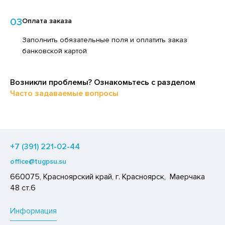
ЕДСТВА ДЛЯ УХОДА ЗА КОЖЕЙ РУК
ЕД
03
Оплата заказа
ЕДСТВА ДЛЯ УХОДА ЗА ПОЛОСТЬЮ РТА
ЛОКО ПИТЬЕВОЕ
Заполнить обязательные поля и оплатить заказ
ЕДСТВА ДЛЯ УХОДА ЗА ТЕЛОМ
ПИТКИ БЫСТРОГО ПРИГОТОВЛЕНИЯ
банковской картой
ЕДСТВА ЛИЧНОЙ ГИГИЕНЫ
ВОЩИ
РЕДСТВА МОЮЩИЕ,ЧИСТЯЩИЕ
ЧЕНЬЕ
Возникли проблемы? Ознакомьтесь с разделом
АКСОФОННЫЕ КАРТЫ
Часто задаваемые вопросы
ИПРАВЫ, ПРЯНОСТИ, СПЕЦИИ
ОЗЯЙСТВЕННЫЕ ПРИНАДЛЕЖНОСТИ
ОДУКТЫ БЫСТРОГО ПРИГОТОВЛЕНИЯ
ЛЕКТРОТОВАРЫ
РЯНИКИ
+7 (391) 221-02-44
ХАР И САХАРОЗАМЕНИТЕЛИ
office@tugpsu.su
АДКИЕ ГАЗИРОВАННЫЕ НАПИТКИ
660075, Красноярский край, г. Красноярск, Маерчака
ЛЬ, СОДА
48 ст.6
ОУСЫ
Информация
ХОФРУКТЫ, ОРЕХИ, ГРИБЫ