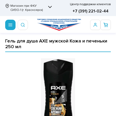
Центр поддержки клиентов
Магазин при ФКУ
СИЗО-1 (г. Красноярск)
+7 (391) 221-02-44
Гель для душа AXE мужской Кожа и печеньки
ПРОДОВОЛЬСТВЕННЫЕ ТОВАРЫ
НЕПРОДОВОЛЬСТВЕННЫЕ ТОВАРЫ
Сертификаты
250 мл
ОТОВЫЕ ЗАМОРОЖЕННЫЕ ИЗДЕЛИЯ
АННЫЕ ПРИНАДЛЕЖНОСТИ
ртификаты
СКВИТНЫЕ ИЗДЕЛИЯ
РИТВЕННЫЕ ПРИНАДЛЕЖНОСТИ
ртификаты
ФЛИ, ВАФЕЛЬНЫЕ ТОРТЫ
МАГА ТУАЛЕТНАЯ
ДА ПИТЬЕВАЯ, МИНЕРАЛЬНАЯ
МАЖНАЯ И ВАТНО-ГИГИЕНИЧЕСКАЯ ПРОДУКЦИЯ
ВАТЕЛЬНАЯ РЕЗИНКА
ЛЬ ДЛЯ ДУША
ФИР, ПАСТИЛА, МАРМЕЛАД
ЕЗОДОРАНТ
РАМЕЛЬ
НЦЕЛЯРСКИЕ ТОВАРЫ