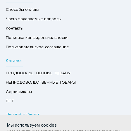
ХОФРУКТЫ, ОРЕХИ, ГРИБЫ
Способы оплаты
Р,СЫРНЫЙ ПРОДУКТ
Часто задаваемые вопросы
РУКТЫ
Контакты
АЙ
Политика конфиденциальности
КОЛАД, ШОКОЛАДНЫЕ БАТОНЧИКИ,
Пользовательское соглашение
ОКОЛАДНАЯ ПАСТА
Каталог
ПРОДОВОЛЬСТВЕННЫЕ ТОВАРЫ
НЕПРОДОВОЛЬСТВЕННЫЕ ТОВАРЫ
Сертификаты
ВСТ
Личный кабинет
Мы используем cookies
Авторизация / Регистрация