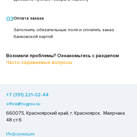
ЕДСТВА ДЛЯ УХОДА ЗА КОЖЕЙ НОГ
ЕД
ЕДСТВА ДЛЯ УХОДА ЗА КОЖЕЙ РУК
03
Оплата заказа
ЛОКО ПИТЬЕВОЕ
ЕДСТВА ДЛЯ УХОДА ЗА ПОЛОСТЬЮ РТА
ПИТКИ БЫСТРОГО ПРИГОТОВЛЕНИЯ
Заполнить обязательные поля и оплатить заказ
ЕДСТВА ДЛЯ УХОДА ЗА ТЕЛОМ
банковской картой
ВОЩИ
ЕДСТВА ЛИЧНОЙ ГИГИЕНЫ
ЧЕНЬЕ
Возникли проблемы? Ознакомьтесь с разделом
РЕДСТВА МОЮЩИЕ,ЧИСТЯЩИЕ
ИПРАВЫ, ПРЯНОСТИ, СПЕЦИИ
Часто задаваемые вопросы
АКСОФОННЫЕ КАРТЫ
ОДУКТЫ БЫСТРОГО ПРИГОТОВЛЕНИЯ
ОЗЯЙСТВЕННЫЕ ПРИНАДЛЕЖНОСТИ
РЯНИКИ
ЛЕКТРОТОВАРЫ
ХАР И САХАРОЗАМЕНИТЕЛИ
+7 (391) 221-02-44
АДКИЕ ГАЗИРОВАННЫЕ НАПИТКИ
office@tugpsu.su
ЭКОВАЯ ПРОДУКЦИЯ
660075, Красноярский край, г. Красноярск, Маерчака
48 ст.6
ЛЬ, СОДА
ОУСЫ
Информация