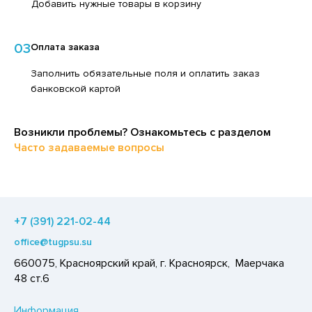
Добавить нужные товары в корзину
ЕДСТВА ДЛЯ УХОДА ЗА КОЖЕЙ НОГ
ЛОКО ПИТЬЕВОЕ
ЕДСТВА ДЛЯ УХОДА ЗА КОЖЕЙ РУК
ПИТКИ БЫСТРОГО ПРИГОТОВЛЕНИЯ
03
Оплата заказа
ЕДСТВА ДЛЯ УХОДА ЗА ПОЛОСТЬЮ РТА
ВОЩИ
Заполнить обязательные поля и оплатить заказ
ЕДСТВА ДЛЯ УХОДА ЗА ТЕЛОМ
банковской картой
ЧЕНЬЕ
ЕДСТВА ЛИЧНОЙ ГИГИЕНЫ
ИПРАВЫ, ПРЯНОСТИ, СПЕЦИИ
РЕДСТВА МОЮЩИЕ,ЧИСТЯЩИЕ
Возникли проблемы? Ознакомьтесь с разделом
ОДУКТЫ БЫСТРОГО ПРИГОТОВЛЕНИЯ
Часто задаваемые вопросы
АКСОФОННЫЕ КАРТЫ
РЯНИКИ
ОЗЯЙСТВЕННЫЕ ПРИНАДЛЕЖНОСТИ
ХАР И САХАРОЗАМЕНИТЕЛИ
ЛЕКТРОТОВАРЫ
АДКИЕ ГАЗИРОВАННЫЕ НАПИТКИ
+7 (391) 221-02-44
ЛЬ, СОДА
office@tugpsu.su
ОУСЫ
660075, Красноярский край, г. Красноярск, Маерчака
48 ст.6
ХОФРУКТЫ, ОРЕХИ, ГРИБЫ
Р,СЫРНЫЙ ПРОДУКТ
Информация