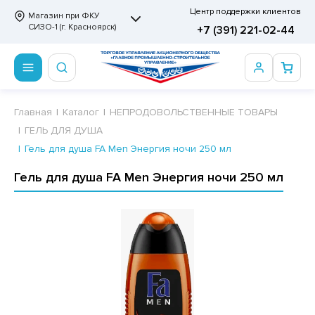
Центр поддержки клиентов
Магазин при ФКУ
СИЗО-1 (г. Красноярск)
+7 (391) 221-02-44
ПРОДОВОЛЬСТВЕННЫЕ ТОВАРЫ
НЕПРОДОВОЛЬСТВЕННЫЕ ТОВАРЫ
Сертификаты
Главная
Каталог
НЕПРОДОВОЛЬСТВЕННЫЕ ТОВАРЫ
ГЕЛЬ ДЛЯ ДУША
ОТОВЫЕ ЗАМОРОЖЕННЫЕ ИЗДЕЛИЯ
АННЫЕ ПРИНАДЛЕЖНОСТИ
ртификаты
Гель для душа FA Men Энергия ночи 250 мл
СКВИТНЫЕ ИЗДЕЛИЯ
РИТВЕННЫЕ ПРИНАДЛЕЖНОСТИ
ртификаты
Гель для душа FA Men Энергия ночи 250 мл
ФЛИ, ВАФЕЛЬНЫЕ ТОРТЫ
МАГА ТУАЛЕТНАЯ
ДА ПИТЬЕВАЯ, МИНЕРАЛЬНАЯ
МАЖНАЯ И ВАТНО-ГИГИЕНИЧЕСКАЯ ПРОДУКЦИЯ
ВАТЕЛЬНАЯ РЕЗИНКА
ЛЬ ДЛЯ ДУША
ФИР, ПАСТИЛА, МАРМЕЛАД
ЕЗОДОРАНТ
РАМЕЛЬ
НЦЕЛЯРСКИЕ ТОВАРЫ