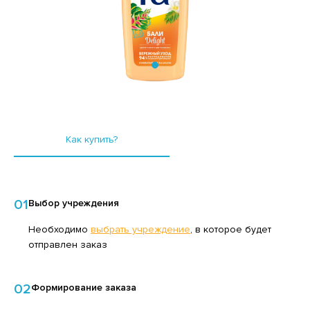
ТЧУПЫ
НВЕРТЫ
ИСЛОМОЛОЧНЫЕ ПРОДУКТЫ
СМЕТИЧЕСКИЕ СРЕДСТВА
ЗИНАК, ХАЛВА, ЩЕРБЕТ
АРКИ
ЛБАСНЫЕ ИЗДЕЛИЯ, ДЕЛИКАТЕСЫ
ЫЛО ТУАЛЕТНОЕ
ОНСЕРВЫ МОЛОЧНЫЕ
ЫЛО ХОЗЯЙСТВЕННОЕ
НСЕРВЫ МЯСНЫЕ
ОСУДА
Как купить?
НСЕРВЫ МЯСОРАСТИТЕЛЬНЫЕ
РИНАДЛЕЖНОСТИ ДЛЯ УХОДА ЗА ПОЛОСТЬЮ РТА
ОНСЕРВЫ ОВОЩНЫЕ
ОЧЕЕ
НСЕРВЫ ФРУКТОВО-ЯГОДНЫЕ
ИЧКИ,ЗАЖИГАЛКИ
01
Выбор учреждения
ОНФЕТЫ
ЕДСТВА ДЛЯ БРИТЬЯ И ПОСЛЕ БРИТЬЯ
Необходимо
выбрать учреждение
, в которое будет
ФЕ, КОФЕЙНЫЕ НАПИТКИ, КАКАО
ЕДСТВА ДЛЯ МЫТЬЯ ПОСУДЫ
отправлен заказ
АЙОНЕЗЫ
ЕДСТВА ДЛЯ СТИРКИ
АСЛО РАСТИТЕЛЬНОЕ
ЕДСТВА ДЛЯ УХОДА ЗА ВОЛОСАМИ И КОЖЕЙ
02
Формирование заказа
ОЛОВЫ
СЛО СЛИВОЧНОЕ, СПРЕД