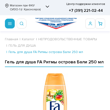
Центр поддержки клиентов
Магазин при ФКУ
СИЗО-1 (г. Красноярск)
+7 (391) 221-02-44
ПРОДОВОЛЬСТВЕННЫЕ ТОВАРЫ
НЕПРОДОВОЛЬСТВЕННЫЕ ТОВАРЫ
Сертификаты
Главная
Каталог
НЕПРОДОВОЛЬСТВЕННЫЕ ТОВАРЫ
ГЕЛЬ ДЛЯ ДУША
ОТОВЫЕ ЗАМОРОЖЕННЫЕ ИЗДЕЛИЯ
АННЫЕ ПРИНАДЛЕЖНОСТИ
ртификаты
Гель для душа FA Ритмы острова Бали 250 мл
СКВИТНЫЕ ИЗДЕЛИЯ
РИТВЕННЫЕ ПРИНАДЛЕЖНОСТИ
ртификаты
Гель для душа FA Ритмы острова Бали 250 мл
ФЛИ, ВАФЕЛЬНЫЕ ТОРТЫ
МАГА ТУАЛЕТНАЯ
ДА ПИТЬЕВАЯ, МИНЕРАЛЬНАЯ
МАЖНАЯ И ВАТНО-ГИГИЕНИЧЕСКАЯ ПРОДУКЦИЯ
ВАТЕЛЬНАЯ РЕЗИНКА
ЛЬ ДЛЯ ДУША
ФИР, ПАСТИЛА, МАРМЕЛАД
ЕЗОДОРАНТ
РАМЕЛЬ
НЦЕЛЯРСКИЕ ТОВАРЫ