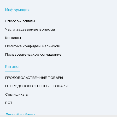
Р,СЫРНЫЙ ПРОДУКТ
Информация
РУКТЫ
Способы оплаты
АЙ
Часто задаваемые вопросы
КОЛАД, ШОКОЛАДНЫЕ БАТОНЧИКИ,
ОКОЛАДНАЯ ПАСТА
Контакты
Политика конфиденциальности
Пользовательское соглашение
Каталог
ПРОДОВОЛЬСТВЕННЫЕ ТОВАРЫ
НЕПРОДОВОЛЬСТВЕННЫЕ ТОВАРЫ
Сертификаты
ВСТ
Личный кабинет