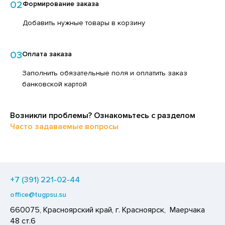
02
Формирование заказа
ЕДСТВА ДЛЯ УХОДА ЗА КОЖЕЙ РУК
ЕД
Добавить нужные товары в корзину
ЕДСТВА ДЛЯ УХОДА ЗА ПОЛОСТЬЮ РТА
ЛОКО ПИТЬЕВОЕ
ЕДСТВА ДЛЯ УХОДА ЗА ТЕЛОМ
ПИТКИ БЫСТРОГО ПРИГОТОВЛЕНИЯ
03
Оплата заказа
ЕДСТВА ЛИЧНОЙ ГИГИЕНЫ
ВОЩИ
Заполнить обязательные поля и оплатить заказ
РЕДСТВА МОЮЩИЕ,ЧИСТЯЩИЕ
ЧЕНЬЕ
банковской картой
АКСОФОННЫЕ КАРТЫ
ИПРАВЫ, ПРЯНОСТИ, СПЕЦИИ
ОЗЯЙСТВЕННЫЕ ПРИНАДЛЕЖНОСТИ
Возникли проблемы? Ознакомьтесь с разделом
ОДУКТЫ БЫСТРОГО ПРИГОТОВЛЕНИЯ
Часто задаваемые вопросы
ЛЕКТРОТОВАРЫ
РЯНИКИ
ХАР И САХАРОЗАМЕНИТЕЛИ
АДКИЕ ГАЗИРОВАННЫЕ НАПИТКИ
+7 (391) 221-02-44
ЛЬ, СОДА
office@tugpsu.su
ОУСЫ
660075, Красноярский край, г. Красноярск, Маерчака
ХОФРУКТЫ, ОРЕХИ, ГРИБЫ
48 ст.6