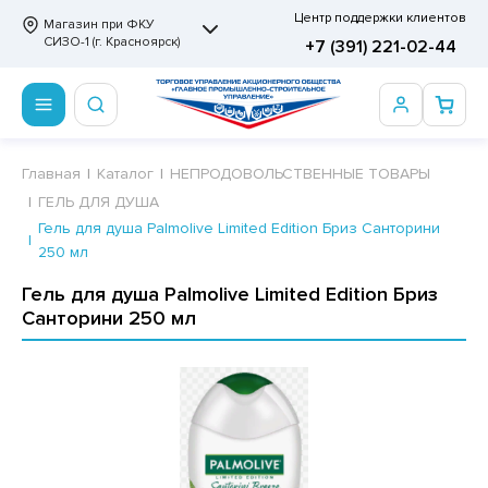
Центр поддержки клиентов
Магазин при ФКУ
СИЗО-1 (г. Красноярск)
+7 (391) 221-02-44
ПРОДОВОЛЬСТВЕННЫЕ ТОВАРЫ
НЕПРОДОВОЛЬСТВЕННЫЕ ТОВАРЫ
Сертификаты
Главная
Каталог
НЕПРОДОВОЛЬСТВЕННЫЕ ТОВАРЫ
ГЕЛЬ ДЛЯ ДУША
ОТОВЫЕ ЗАМОРОЖЕННЫЕ ИЗДЕЛИЯ
АННЫЕ ПРИНАДЛЕЖНОСТИ
ртификаты
Гель для душа Palmolive Limited Edition Бриз Санторини
250 мл
СКВИТНЫЕ ИЗДЕЛИЯ
РИТВЕННЫЕ ПРИНАДЛЕЖНОСТИ
ртификаты
Гель для душа Palmolive Limited Edition Бриз
ФЛИ, ВАФЕЛЬНЫЕ ТОРТЫ
МАГА ТУАЛЕТНАЯ
Санторини 250 мл
ДА ПИТЬЕВАЯ, МИНЕРАЛЬНАЯ
МАЖНАЯ И ВАТНО-ГИГИЕНИЧЕСКАЯ ПРОДУКЦИЯ
ВАТЕЛЬНАЯ РЕЗИНКА
ЛЬ ДЛЯ ДУША
ФИР, ПАСТИЛА, МАРМЕЛАД
ЕЗОДОРАНТ
РАМЕЛЬ
НЦЕЛЯРСКИЕ ТОВАРЫ