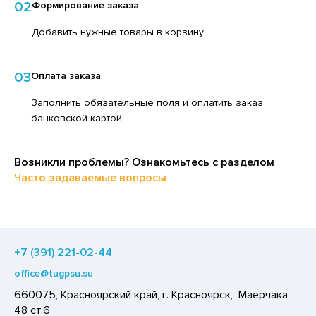
02
Формирование заказа
ЕДСТВА ДЛЯ УХОДА ЗА КОЖЕЙ РУК
ЕД
Добавить нужные товары в корзину
ЕДСТВА ДЛЯ УХОДА ЗА ПОЛОСТЬЮ РТА
ЛОКО ПИТЬЕВОЕ
ЕДСТВА ДЛЯ УХОДА ЗА ТЕЛОМ
ПИТКИ БЫСТРОГО ПРИГОТОВЛЕНИЯ
03
Оплата заказа
ЕДСТВА ЛИЧНОЙ ГИГИЕНЫ
ВОЩИ
Заполнить обязательные поля и оплатить заказ
РЕДСТВА МОЮЩИЕ,ЧИСТЯЩИЕ
ЧЕНЬЕ
банковской картой
АКСОФОННЫЕ КАРТЫ
ИПРАВЫ, ПРЯНОСТИ, СПЕЦИИ
ОЗЯЙСТВЕННЫЕ ПРИНАДЛЕЖНОСТИ
Возникли проблемы? Ознакомьтесь с разделом
ОДУКТЫ БЫСТРОГО ПРИГОТОВЛЕНИЯ
Часто задаваемые вопросы
ЛЕКТРОТОВАРЫ
РЯНИКИ
ХАР И САХАРОЗАМЕНИТЕЛИ
АДКИЕ ГАЗИРОВАННЫЕ НАПИТКИ
+7 (391) 221-02-44
ЛЬ, СОДА
office@tugpsu.su
ОУСЫ
660075, Красноярский край, г. Красноярск, Маерчака
ХОФРУКТЫ, ОРЕХИ, ГРИБЫ
48 ст.6