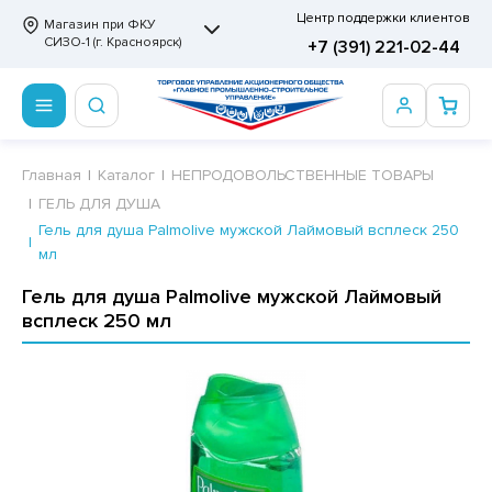
Центр поддержки клиентов
Магазин при ФКУ
СИЗО-1 (г. Красноярск)
+7 (391) 221-02-44
ПРОДОВОЛЬСТВЕННЫЕ ТОВАРЫ
НЕПРОДОВОЛЬСТВЕННЫЕ ТОВАРЫ
Сертификаты
Главная
Каталог
НЕПРОДОВОЛЬСТВЕННЫЕ ТОВАРЫ
ГЕЛЬ ДЛЯ ДУША
ОТОВЫЕ ЗАМОРОЖЕННЫЕ ИЗДЕЛИЯ
АННЫЕ ПРИНАДЛЕЖНОСТИ
ртификаты
Гель для душа Palmolive мужской Лаймовый всплеск 250
мл
СКВИТНЫЕ ИЗДЕЛИЯ
РИТВЕННЫЕ ПРИНАДЛЕЖНОСТИ
ртификаты
Гель для душа Palmolive мужской Лаймовый
ФЛИ, ВАФЕЛЬНЫЕ ТОРТЫ
МАГА ТУАЛЕТНАЯ
всплеск 250 мл
ДА ПИТЬЕВАЯ, МИНЕРАЛЬНАЯ
МАЖНАЯ И ВАТНО-ГИГИЕНИЧЕСКАЯ ПРОДУКЦИЯ
ВАТЕЛЬНАЯ РЕЗИНКА
ЛЬ ДЛЯ ДУША
ФИР, ПАСТИЛА, МАРМЕЛАД
ЕЗОДОРАНТ
РАМЕЛЬ
НЦЕЛЯРСКИЕ ТОВАРЫ