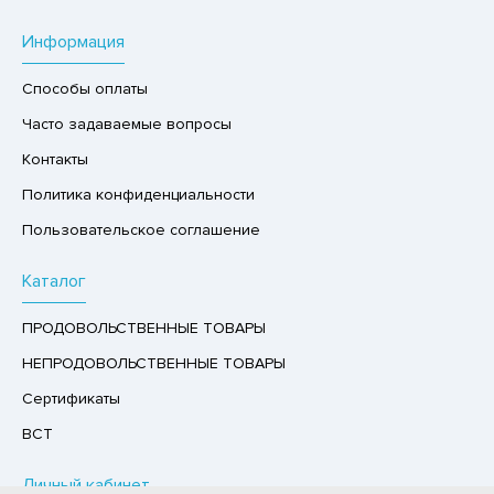
Р,СЫРНЫЙ ПРОДУКТ
Информация
РУКТЫ
Способы оплаты
АЙ
Часто задаваемые вопросы
КОЛАД, ШОКОЛАДНЫЕ БАТОНЧИКИ,
ОКОЛАДНАЯ ПАСТА
Контакты
Политика конфиденциальности
Пользовательское соглашение
Каталог
ПРОДОВОЛЬСТВЕННЫЕ ТОВАРЫ
НЕПРОДОВОЛЬСТВЕННЫЕ ТОВАРЫ
Сертификаты
ВСТ
Личный кабинет